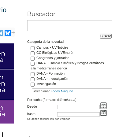
rio
Buscador
Categoría de la novedad:
Campus - UVNoticies
CC Biológicas UVEmprén
Congresos y jornadas
DANA - Cambio climático y riesgos climáticos
a la mediterránea ibérica
DANA - Formación
DANA - Investigación
Investigación
Seleccionar
Todos
Ninguno
Por fecha (formato: dd/mm/aaaa)
Desde
hasta
Se deben rellenar los dos campos