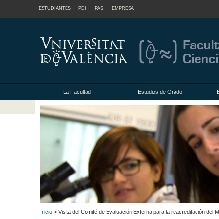
ESTUDIANTES
PDI
PAS
EMPRESA
La Facultad
Estudios de Grado
Inicio
> Visita del Comité de Evaluación Externa para la reacreditación del M