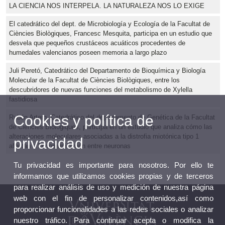
LA CIENCIA NOS INTERPELA. LA NATURALEZA NOS LO EXIGE
El catedrático del dept. de Microbiología y Ecología de la Facultat de
Ciències Biològiques, Francesc Mesquita, participa en un estudio que
desvela que pequeños crustáceos acuáticos procedentes de
humedales valencianos poseen memoria a largo plazo
Juli Peretó, Catedrático del Departamento de Bioquímica y Biología
Molecular de la Facultat de Ciències Biològiques, entre los
descubridores de nuevas funciones del metabolismo de Xylella
fastidiosa
Cookies y política de
Rubén Artero, Catedrático del departamento de Genética de la Facultat
de Ciències Biològiques, participa en un estudio que analiza cómo las
alteraciones moleculares asociadas a la distrofia miotónica tipo 1
privacidad
afectan a la comunicación entre neuronas
Tu privacidad es importante para nosotros. Por ello te
informamos que utilizamos cookies propias y de terceros
para realizar análisis de uso y medición de nuestra página
web con el fin de personalizar contenidos,así como
proporcionar funcionalidades a las redes sociales o analizar
nuestro tráfico. Para continuar acepta o modifica la