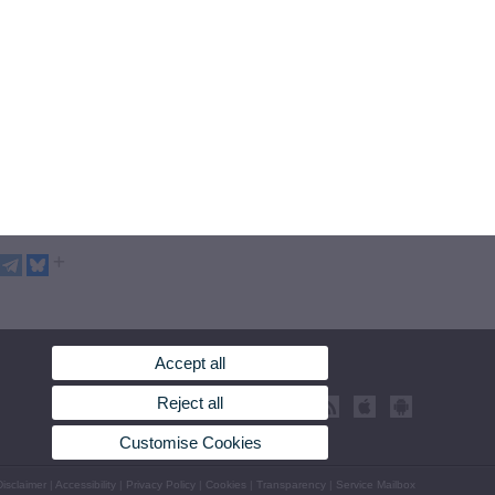
Accept all
Reject all
Customise Cookies
isclaimer
|
Accessibility
|
Privacy Policy
|
Cookies
|
Transparency
|
Service Mailbox