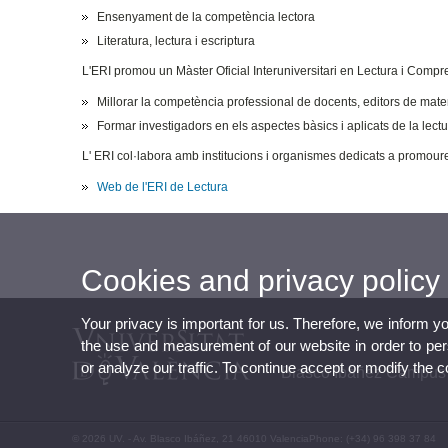
Ensenyament de la competència lectora
Literatura, lectura i escriptura
L'ERI promou un Màster Oficial Interuniversitari en Lectura i Compr
Millorar la competència professional de docents, editors de mate
Formar investigadors en els aspectes bàsics i aplicats de la lect
L' ERI col·labora amb institucions i organismes dedicats a promou
Web de l'ERI de Lectura
Cookies and privacy policy
Your privacy is important for us. Therefore, we inform y
the use and measurement of our website in order to perso
or analyze our traffic. To continue accept or modify the 
Blasco Ibáñez Campus
© 2026 UV. - Av. Blasco Ibáñez, 21 46010 ValenciaPhone: (+34) 96 398 37 84