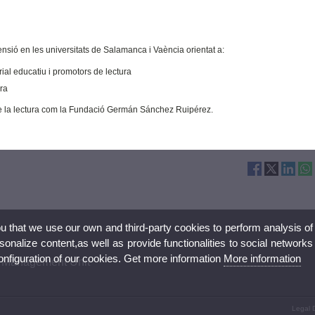
ensió en les universitats de Salamanca i Vaència orientat a:
rial educatiu i promotors de lectura
ura
re la lectura com la Fundació Germán Sánchez Ruipérez.
ou that we use our own and third-party cookies to perform analysis of
nalize content,as well as provide functionalities to social networks
configuration of our cookies. Get more information
More information
 Management Unit
Legal D