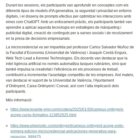
Durant les sessions, els participants van aprofundir en conceptes com els
diferents tipus de models d'IA generativa, la seguretat i privacitat en entorns
digitals, i el disseny de prompts efectius per optimitzar les interaccions amb
eines com ChatGPT. Amb un enfocament pràctic, els participants també van
aprendre a aplicar aquesta tecnologia en estratègies de màrqueting i
publicitat digital, creació de continguts per a xarxes socials i de recolzament
en la presa de decisions empresarials.
La microcredencial va ser impartida pel professor Carlos Salvador Muñoz de
la Facultat d’Economia (Universitat de València) i Joaquín Cerdà Enguix,
Web Tech Lead a Kenmei Technologies. Els docents van destacar que la
intel·ligència artificial no només automatitza tasques rutinàries, sinó que
també impulsa la creativitat i l'eficiència en els processos de treball,
contribuint a incrementar l'avantatge competitiu de les empreses. Així mateix,
van destacar el suport de la Universitat de València, l'Ajuntament
d’Ontinyent, Caixa Ontinyent i Coeval, així com l’alta implicació dels
participants.
Més informació:
https://www.levante-emv.com/costera/2025/01/30/campus-ontinyent-
acoge-curso-formativo-113852625.html
https://www.elperiodic.com/ontinyent/campus-ontinyent-acoge-exito-
primera-edicion-microcredencial-aplicaciones-generativa-para-
negocios_999475