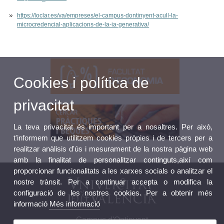
https://loclar.es/va/empreses/el-campus-dontinyent-acull-la-
microcredencial-aplicacions-de-la-ia-generativa/
Cookies i política de
privacitat
La teva privacitat és important per a nosaltres. Per això,
t'informem que utilitzem cookies pròpies i de tercers per a
realitzar anàlisis d'ús i mesurament de la nostra pàgina web
amb la finalitat de personalitzar continguts,així com
proporcionar funcionalitats a les xarxes socials o analitzar el
nostre trànsit. Per a continuar accepta o modifica la
configuració de les nostres cookies. Per a obtenir més
informació
Més informació
Campus d'Ontinyent