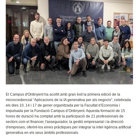
El Campus d'Ontinyent ha acollit amb gran èxit la primera edició de la
microcredencial “Aplicacions de la IA generativa per als negocis”, celebrada
els dies 10, 14 i 17 de gener organitzada per la Facultat d’Economia i
impulsada per la Fundació Campus d’Ontinyent. Aquesta formació de 15
hores de duració ha comptat amb la participació de 21 professionals de
sectors com el financer, l'assegurador, la gestió empresarial i la direcció
d'empreses, oferint-los eines pràctiques per integrar la intel·ligència artificial
generativa en els seus àmbits professionals.