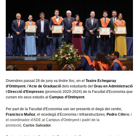
Divendres passat 28 de juny va tindre lloc, en el
Teatre Echegaray
d'Ontinyent
, l'
Acte de Graduació
dels estudiants del
Grau en Administració
i Direcció d'Empreses
(promoció 2020-2024) de la Facultat d'Economia que
cursen els seus estudis al
Campus d'Ontinyent
.
Per part de la Facultat d'Economia van ser presents el degà del centre,
Francisco Muñoz
; el vicedegà d'Economia i Infraestructures,
Pedro
Cillero
; i
el coordinador
d'ADE
al Campus d'Ontinyent i padrí de la
promoció,
Carlos
Salvador
.