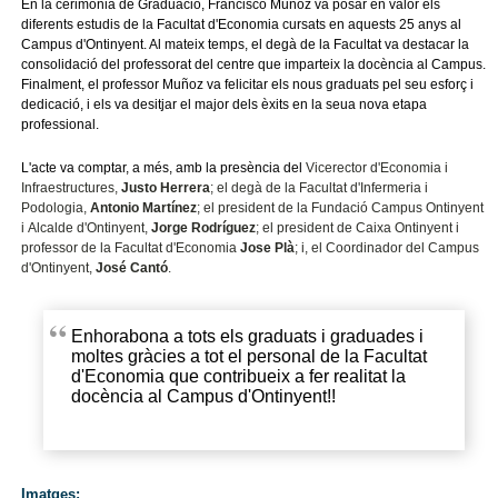
En la cerimònia de Graduació, Francisco Muñoz va posar en valor els
diferents estudis de la Facultat d'Economia cursats en aquests 25 anys al
Campus d'Ontinyent. Al mateix temps, el degà de la Facultat va destacar la
consolidació del professorat del centre que imparteix la docència al Campus.
Finalment, el professor Muñoz va felicitar els nous graduats pel seu esforç i
dedicació, i els va desitjar el major dels èxits en la seua nova etapa
professional.
L'acte va comptar, a més, amb la presència del
Vicerector
d'Economia i
Infraestructures,
Justo Herrera
; el degà de la Facultat d'Infermeria i
Podologia,
Antonio Martínez
; el president de la Fundació Campus Ontinyent
i
Alcalde
d'Ontinyent,
Jorge Rodríguez
; el president de Caixa Ontinyent i
professor de la Facultat d'Economia
Jose
Plà
; i, el Coordinador del Campus
d'Ontinyent,
José Cantó
.
Enhorabona a tots els graduats i graduades i
moltes gràcies a tot el personal de la Facultat
d'Economia que contribueix a fer realitat la
docència al Campus d'Ontinyent!!
Imatges: