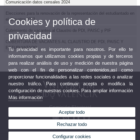
Comunicación datos censales 2024
Elecciones para la renovación de la representación del estudiantado en
Cookies y política de
el Claustro 2023
Cubrimiento de vacantes al Claustro de PDI, PAISC y PIF
privacidad
COBERTURA DE VACANTES AL CLAUSTRO DE PDI, PAISC Y
ESTUDIANTADO
Tu privacidad es importante para nosotros. Por ello te
informamos que utilizamos cookies propias y de terceros
para realizar análisis de uso y medición de nuestra página
web con el fin de personalizar contenidos,así como
proporcionar funcionalidades a las redes sociales o analizar
nuestro tráfico. Para continuar acepta o modifica la
configuración de nuestras cookies. Para ampliar información
Más información
Comisión Electoral
Aceptar todo
Rechazar todo
Configurar cookies
© 2026 UV. - Avinguda Blasco Ibáñez, 13. 46010 València. Teléfono: (+34) 96 386 41 16