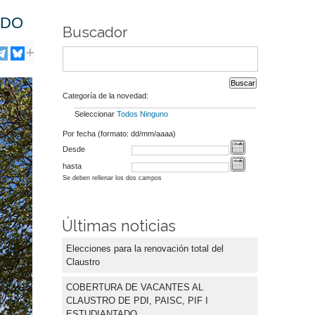
ADO
Buscador
Categoría de la novedad:
Seleccionar
Todos
Ninguno
Por fecha (formato: dd/mm/aaaa)
Desde
hasta
Se deben rellenar los dos campos
Últimas noticias
Elecciones para la renovación total del
Claustro
COBERTURA DE VACANTES AL
CLAUSTRO DE PDI, PAISC, PIF I
ESTUDIANTADO