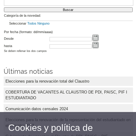
Categoría de la novedad:
Seleccionar
Todos
Ninguno
Por fecha (formato: dd/mm/aaaa)
Desde
hasta
Se deben rellenar los dos campos
Últimas noticias
Elecciones para la renovación total del Claustro
COBERTURA DE VACANTES AL CLAUSTRO DE PDI, PAISC, PIF I
ESTUDIANTADO
Comunicación datos censales 2024
Elecciones para la renovación de la representación del estudiantado en
Cookies y política de
el Claustro 2023