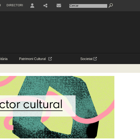
H
DIRECTORI
USER
CONTACTE
tària
Patrimoni Cultural
Societat