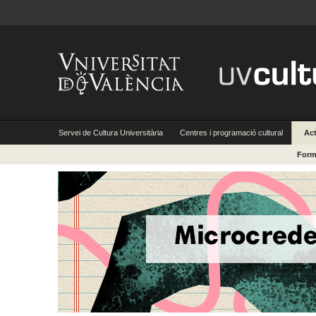
Servei de Cultura Universitària
Centres i programació cultural
Act
Form