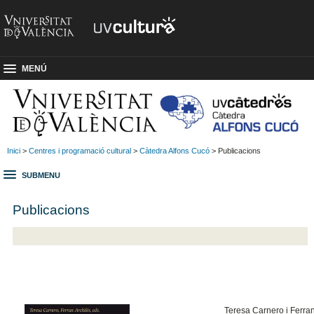
MENÚ
Inici
>
Centres i programació cultural
>
Càtedra Alfons Cucó
> Publicacions
SUBMENU
Publicacions
Teresa Carnero i Ferran