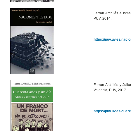
Ferran Archilés e Isma
PUV, 2014.
https://puv.uv.es/naci
Ferran Archilés y
Juliá
Valencia, PUV, 2017.
https://puv.uv.es/cuar