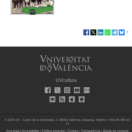
UVcultura
© 2026 UV. - Carrer de la Universitat, 2. 46003 València, Espanya. Telèfon: (+34) 96 386 43
77
Avís legal
|
Accessibilitat
|
Política privacitat
|
Cookies
|
Transparència
|
Bústia de contacte