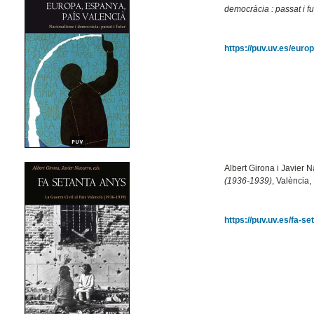
democràcia : passat i fu
https://puv.uv.es/euro
Albert Girona i Javier N
(1936-1939)
, València
https://puv.uv.es/fa-s