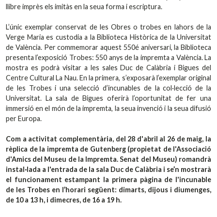
llibre imprès els imitàs en la seua forma i escriptura.
L’únic exemplar conservat de les Obres o trobes en lahors de la
Verge Maria es custodia a la Biblioteca Històrica de la Universitat
de València. Per commemorar aquest 550é aniversari, la Biblioteca
presenta l’exposició Trobes: 550 anys de la impremta a València. La
mostra es podrà visitar a les sales Duc de Calàbria i Bigues del
Centre Cultural La Nau. En la primera, s’exposarà l’exemplar original
de les Trobes i una selecció d’incunables de la col·lecció de la
Universitat. La sala de Bigues oferirà l’oportunitat de fer una
immersió en el món de la impremta, la seua invenció i la seua difusió
per Europa.
Com a activitat complementària, del 28 d'abril al 26 de maig, la
rèplica de la impremta de Gutenberg (propietat de l'Associació
d'Amics del Museu de la Impremta. Senat del Museu) romandrà
instal·lada a l'entrada de la sala Duc de Calàbria i se’n mostrarà
el funcionament estampant la primera pàgina de l'incunable
de les Trobes en l’horari següent: dimarts, dijous i diumenges,
de 10 a 13 h, i dimecres, de 16 a 19 h.