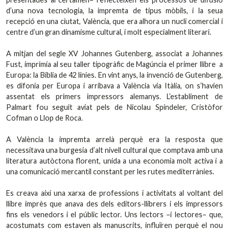
d’una nova tecnologia, la impremta de tipus mòbils, i la seua
recepció en una ciutat, València, que era alhora un nucli comercial i
centre d’un gran dinamisme cultural, i molt especialment literari.
A mitjan del segle XV Johannes Gutenberg, associat a Johannes
Fust, imprimia al seu taller tipogràfic de Magúncia el primer llibre a
Europa: la Bíblia de 42 línies. En vint anys, la invenció de Gutenberg,
es difonia per Europa i arribava a València via Itàlia, on s’havien
assentat els primers impressors alemanys. L’establiment de
Palmart fou seguit aviat pels de Nicolau Spindeler, Cristòfor
Cofman o Llop de Roca.
A València la impremta arrelà perquè era la resposta que
necessitava una burgesia d’alt nivell cultural que comptava amb una
literatura autòctona florent, unida a una economia molt activa i a
una comunicació mercantil constant per les rutes mediterrànies.
Es creava així una xarxa de professions i activitats al voltant del
llibre imprès que anava des dels editors-llibrers i els impressors
fins els venedors i el públic lector. Uns lectors –i lectores– que,
acostumats com estaven als manuscrits, influïren perquè el nou