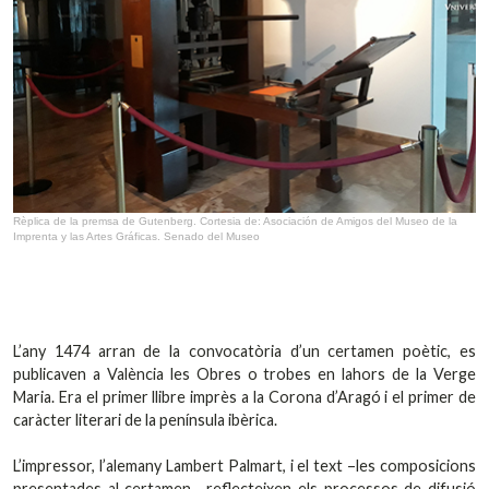
Rèplica de la premsa de Gutenberg. Cortesia de: Asociación de Amigos del Museo de la
Imprenta y las Artes Gráficas. Senado del Museo
L’any 1474 arran de la convocatòria d’un certamen poètic, es
publicaven a València les Obres o trobes en lahors de la Verge
Maria. Era el primer llibre imprès a la Corona d’Aragó i el primer de
caràcter literari de la península ibèrica.
L’impressor, l’alemany Lambert Palmart, i el text –les composicions
presentades al certamen– reflecteixen els processos de difusió