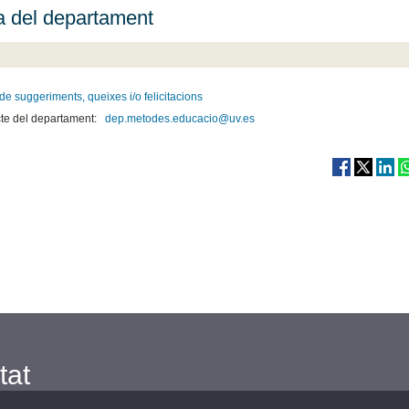
a del departament
de suggeriments, queixes i/o felicitacions
te del departament:
dep.metodes.educacio@uv.es
tat