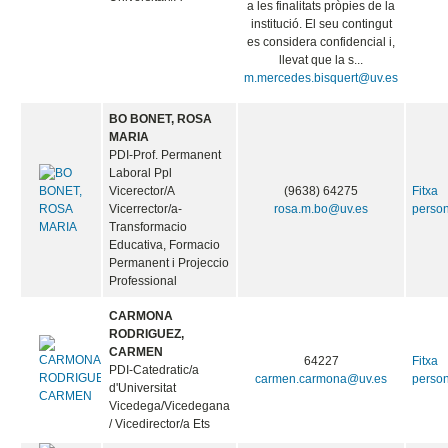
a les finalitats pròpies de la
institució. El seu contingut
es considera confidencial i,
llevat que la s...
m.mercedes.bisquert@uv.es
BO BONET, ROSA
MARIA
PDI-Prof. Permanent
Laboral Ppl
Vicerector/A
(9638) 64275
Fitxa
Vicerrector/a-
rosa.m.bo@uv.es
perso
Transformacio
Educativa, Formacio
Permanent i Projeccio
Professional
CARMONA
RODRIGUEZ,
CARMEN
64227
Fitxa
PDI-Catedratic/a
carmen.carmona@uv.es
perso
d'Universitat
Vicedega/Vicedegana
/ Vicedirector/a Ets