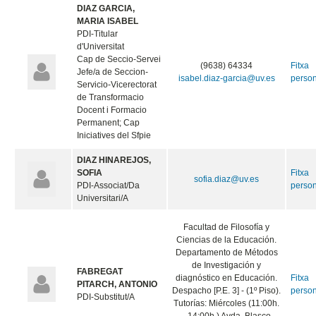
DIAZ GARCIA,
MARIA ISABEL
PDI-Titular
d'Universitat
Cap de Seccio-Servei
(9638) 64334
Fitxa
Jefe/a de Seccion-
isabel.diaz-garcia@uv.es
perso
Servicio-Vicerectorat
de Transformacio
Docent i Formacio
Permanent; Cap
Iniciatives del Sfpie
DIAZ HINAREJOS,
SOFIA
Fitxa
sofia.diaz@uv.es
PDI-Associat/Da
perso
Universitari/A
Facultad de Filosofía y
Ciencias de la Educación.
Departamento de Métodos
de Investigación y
FABREGAT
diagnóstico en Educación.
Fitxa
PITARCH, ANTONIO
Despacho [P.E. 3] - (1º Piso).
perso
PDI-Substitut/A
Tutorías: Miércoles (11:00h.