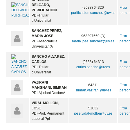
DELGADO,
(9638) 64320
Fitxa
PURIFICACION
purificacion.sanchez@uv.es
perso
PDI-Titular
d'Universitat
SANCHEZ PEREZ,
MARIA JOSE
963297560 (D)
Fitxa
PDI-Associat/Da
maria.jose.sanchez@uv.es
perso
Universitari/A
SANCHO ALVAREZ,
CARLOS
(9638) 64313
Fitxa
PDI-Titular
carlos.sancho@uv.es
perso
d'Universitat
VAZIRANI
64311
Fitxa
MANGNANI, SIMRAN
simran.vazirani@uv.es
perso
PDI-Ajudant Doctor/A
VIDAL MOLLON,
JOSE
51032
Fitxa
PDI-Prof. Permanent
jose.vidal-mollon@uv.es
perso
Laboral Ppl