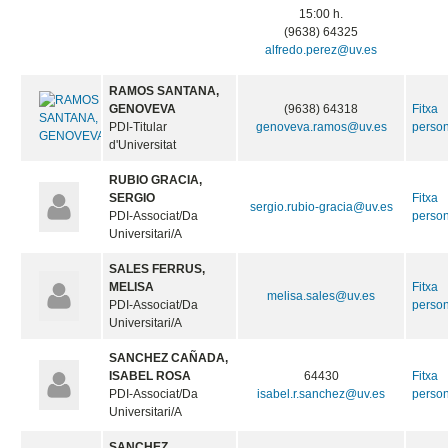
15:00 h.
(9638) 64325
alfredo.perez@uv.es
RAMOS SANTANA,
GENOVEVA
(9638) 64318
Fitxa
PDI-Titular
genoveva.ramos@uv.es
perso
d'Universitat
RUBIO GRACIA,
SERGIO
Fitxa
sergio.rubio-gracia@uv.es
PDI-Associat/Da
perso
Universitari/A
SALES FERRUS,
MELISA
Fitxa
melisa.sales@uv.es
PDI-Associat/Da
perso
Universitari/A
SANCHEZ CAÑADA,
ISABEL ROSA
64430
Fitxa
PDI-Associat/Da
isabel.r.sanchez@uv.es
perso
Universitari/A
SANCHEZ