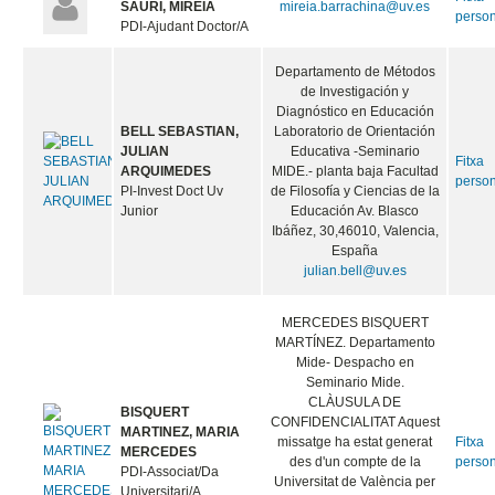
SAURI, MIREIA
mireia.barrachina@uv.es
perso
PDI-Ajudant Doctor/A
Departamento de Métodos
de Investigación y
Diagnóstico en Educación
BELL SEBASTIAN,
Laboratorio de Orientación
JULIAN
Educativa -Seminario
Fitxa
ARQUIMEDES
MIDE.- planta baja Facultad
perso
PI-Invest Doct Uv
de Filosofía y Ciencias de la
Junior
Educación Av. Blasco
Ibáñez, 30,46010, Valencia,
España
julian.bell@uv.es
MERCEDES BISQUERT
MARTÍNEZ. Departamento
Mide- Despacho en
Seminario Mide.
CLÀUSULA DE
BISQUERT
CONFIDENCIALITAT Aquest
MARTINEZ, MARIA
missatge ha estat generat
Fitxa
MERCEDES
des d'un compte de la
perso
PDI-Associat/Da
Universitat de València per
Universitari/A