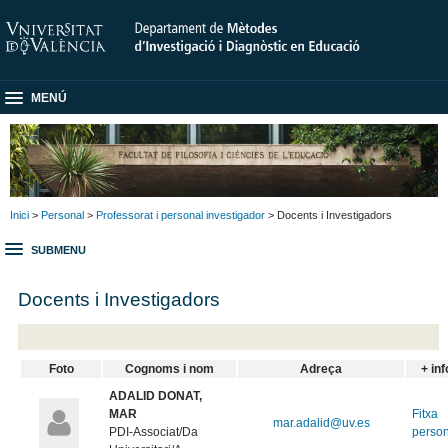
MENÚ
Inici
>
Personal
>
Professorat i personal investigador
> Docents i Investigadors
SUBMENU
Docents i Investigadors
Foto
Cognoms i nom
Adreça
+ inf
ADALID DONAT,
MAR
Fitxa
mar.adalid@uv.es
PDI-Associat/Da
perso