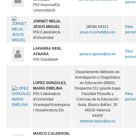
perso
PDI-Associat/Da
Universitari/A
JORNET MELIA,
JESUS MIGUEL
(9638) 64321
Fitxa
PDI-Catedratic/a
jesus.m.jornet@uv.es
perso
d'Universitat
LAPARRA REIG,
Fitxa
AYNARA
aynara.laparra@uv.es
perso
PDI-Substitut/A
Departamento Métodos de
Investigación y Diagnóstico
LOPEZ GONZALEZ,
en Educación (MIDE)
MARIA EMELINA
Despacho 011 (planta baja)
PDI-Catedratic/a
Facultad Filosofía y
Fitxa
d'Universitat
Ciencias de la Educación
perso
Vicedega/Vicedegana
Avda. Blasco Ibáñez, 30
/ Vicedirector/a Ets
46010 Valencia
64450
emelina.lopez@uv.es
MARCO CALDERON,