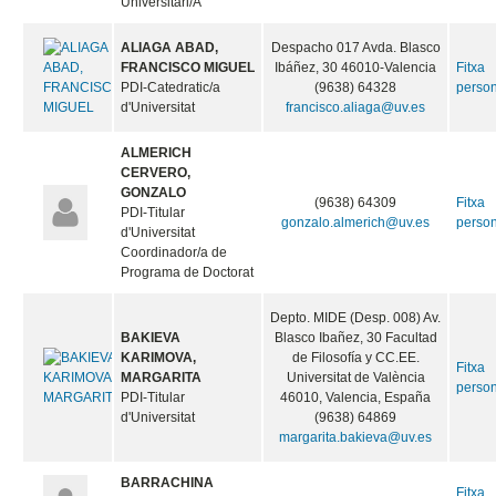
Universitari/A
ALIAGA ABAD,
Despacho 017 Avda. Blasco
FRANCISCO MIGUEL
Ibáñez, 30 46010-Valencia
Fitxa
PDI-Catedratic/a
(9638) 64328
perso
d'Universitat
francisco.aliaga@uv.es
ALMERICH
CERVERO,
GONZALO
(9638) 64309
Fitxa
PDI-Titular
gonzalo.almerich@uv.es
perso
d'Universitat
Coordinador/a de
Programa de Doctorat
Depto. MIDE (Desp. 008) Av.
BAKIEVA
Blasco Ibañez, 30 Facultad
KARIMOVA,
de Filosofía y CC.EE.
Fitxa
MARGARITA
Universitat de València
perso
PDI-Titular
46010, Valencia, España
d'Universitat
(9638) 64869
margarita.bakieva@uv.es
BARRACHINA
Fitxa