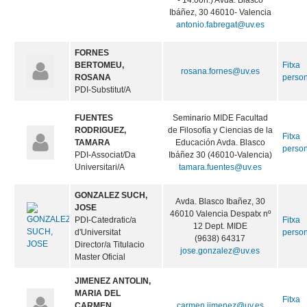
- 14:00h.) Avda. Blasco
Ibáñez, 30 46010- Valencia
antonio.fabregat@uv.es
FORNES
BERTOMEU,
Fitxa
rosana.fornes@uv.es
ROSANA
perso
PDI-Substitut/A
FUENTES
Seminario MIDE Facultad
RODRIGUEZ,
de Filosofía y Ciencias de la
Fitxa
TAMARA
Educación Avda. Blasco
perso
PDI-Associat/Da
Ibáñez 30 (46010-Valencia)
Universitari/A
tamara.fuentes@uv.es
GONZALEZ SUCH,
Avda. Blasco Ibañez, 30
JOSE
46010 Valencia Despatx nº
PDI-Catedratic/a
Fitxa
12 Dept. MIDE
d'Universitat
perso
(9638) 64317
Director/a Titulacio
jose.gonzalez@uv.es
Master Oficial
JIMENEZ ANTOLIN,
MARIA DEL
Fitxa
CARMEN
carmen.jimenez@uv.es