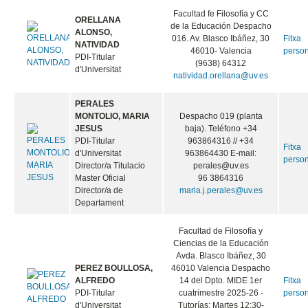
Facultad fe Filosofía y CC
ORELLANA
de la Educación Despacho
ALONSO,
016. Av. Blasco Ibáñez, 30
Fitxa
NATIVIDAD
46010- Valencia
perso
PDI-Titular
(9638) 64312
d'Universitat
natividad.orellana@uv.es
PERALES
MONTOLIO, MARIA
Despacho 019 (planta
JESUS
baja). Teléfono +34
PDI-Titular
963864316 // +34
Fitxa
d'Universitat
963864430 E-mail:
perso
Director/a Titulacio
perales@uv.es
Master Oficial
96 3864316
Director/a de
maria.j.perales@uv.es
Departament
Facultad de Filosofía y
Ciencias de la Educación
Avda. Blasco Ibáñez, 30
PEREZ BOULLOSA,
46010 Valencia Despacho
ALFREDO
14 del Dpto. MIDE 1er
Fitxa
PDI-Titular
cuatrimestre 2025-26 -
perso
d'Universitat
Tutorías: Martes 12:30-