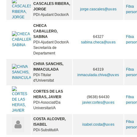
CASCALES RIBERA,
Fitxa
JORGE
jorge.cascales@uv.es
perso
PDI-Ajudant Doctor/A
CHECA
CABALLERO,
SABINA
64327
Fitxa
PDI-Ajudant Doctor/A
sabina.checa@uv.es
perso
Secretari/a de
Departament
CHIVA SANCHIS,
INMACULADA
64319
Fitxa
PDI-Titular
inmaculada.chiva@uv.es
perso
d'Universitat
CORTES DE LAS
HERAS, JAVIER
(9638) 64430
Fitxa
PDI-Associat/Da
javier.cortes@uv.es
perso
Universitari/A
COSTA ALCOVER,
Fitxa
ISABEL
isabel.costa@uv.es
perso
PDI-Substitut/A