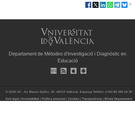
Departament de Mètodes d'Investigació i Diagnòstic en
Educació
© 2026 UV. - Av. Blasco Ibáñez, 30. 46010 València. Espanya.Telèfon: (+34) 96 386 44 30
Avís legal
|
Accessibilitat
|
Política privacitat
|
Cookies
|
Transparència
|
Bústia Departament