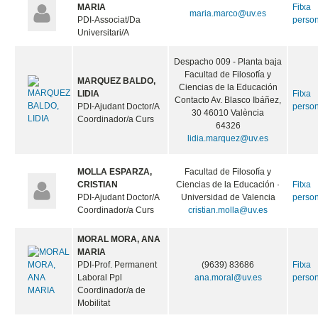
MARIA
Fitxa
maria.marco@uv.es
PDI-Associat/Da
perso
Universitari/A
Despacho 009 - Planta baja
Facultad de Filosofía y
MARQUEZ BALDO,
Ciencias de la Educación
LIDIA
Fitxa
Contacto Av. Blasco Ibáñez,
PDI-Ajudant Doctor/A
perso
30 46010 València
Coordinador/a Curs
64326
lidia.marquez@uv.es
MOLLA ESPARZA,
Facultad de Filosofía y
CRISTIAN
Ciencias de la Educación ·
Fitxa
PDI-Ajudant Doctor/A
Universidad de Valencia
perso
Coordinador/a Curs
cristian.molla@uv.es
MORAL MORA, ANA
MARIA
PDI-Prof. Permanent
(9639) 83686
Fitxa
Laboral Ppl
ana.moral@uv.es
perso
Coordinador/a de
Mobilitat