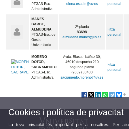
PTGAS-Esc.
elena.escuin@uv.es
personal
Administrativa
MAÑES
BARBE,
2ª planta
ALMUDENA
Fitxa
83698
PTGAS-Esc. de
personal
almudena.manes@uv.es
Gestio
Universitaria
MORENO
Avda. Blasco Ibáñez 30,
DOTOR,
46010 despacho 210
Fitxa
SACRAMENTO
segunda planta
personal
PTGAS-Esc.
(9639) 83430
Administrativa
sacramento.moreno@uv.es
Cookies i política de privacitat
La teva privacitat és important per a nosaltres. Per aix