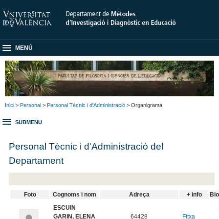
MENÚ
Inici
>
Personal
>
Personal Tècnic i d'Administració
> Organigrama
SUBMENU
Personal Tècnic i d'Administració del
Departament
Foto
Cognoms i nom
Adreça
+ info
Bio
ESCUIN
GARIN, ELENA
64428
Fitxa