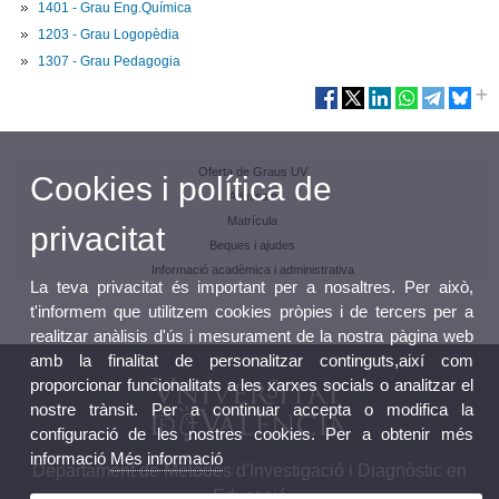
1401 - Grau Eng.Química
1203 - Grau Logopèdia
1307 - Grau Pedagogia
Oferta de Graus UV
Cookies i política de
Admissió
Matrícula
privacitat
Beques i ajudes
Informació acadèmica i administrativa
La teva privacitat és important per a nosaltres. Per això,
t'informem que utilitzem cookies pròpies i de tercers per a
realitzar anàlisis d'ús i mesurament de la nostra pàgina web
amb la finalitat de personalitzar continguts,així com
proporcionar funcionalitats a les xarxes socials o analitzar el
nostre trànsit. Per a continuar accepta o modifica la
configuració de les nostres cookies. Per a obtenir més
informació
Més informació
Departament de Mètodes d'Investigació i Diagnòstic en
Educació