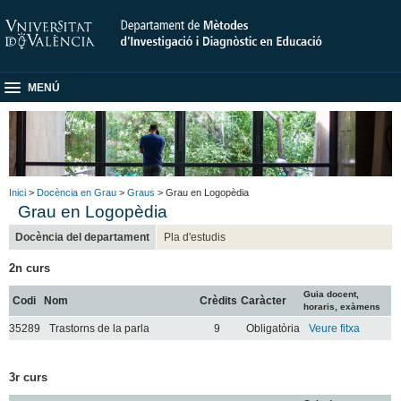
MENÚ
Inici
>
Docència en Grau
>
Graus
> Grau en Logopèdia
Grau en Logopèdia
Docència del departament
Pla d'estudis
2n curs
Guia docent,
Codi
Nom
Crèdits
Caràcter
horaris, exàmens
35289
Trastorns de la parla
9
Obligatòria
Veure fitxa
3r curs