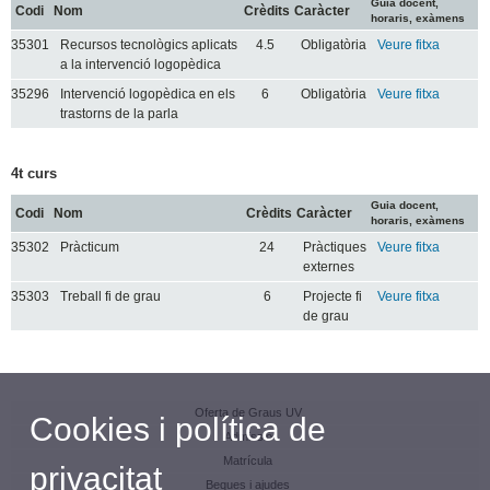
Guia docent,
Codi
Nom
Crèdits
Caràcter
horaris, exàmens
35301
Recursos tecnològics aplicats
4.5
Obligatòria
Veure fitxa
a la intervenció logopèdica
35296
Intervenció logopèdica en els
6
Obligatòria
Veure fitxa
trastorns de la parla
4t curs
Guia docent,
Codi
Nom
Crèdits
Caràcter
horaris, exàmens
35302
Pràcticum
24
Pràctiques
Veure fitxa
externes
35303
Treball fi de grau
6
Projecte fi
Veure fitxa
de grau
Oferta de Graus UV
Cookies i política de
Admissió
Matrícula
privacitat
Beques i ajudes