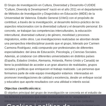
El Grupo de investigación en Cultura, Diversidad y Desarrollo-CUDIDE
"Culture, Diversity & Development" nació en el año 2011 en el departamento
de Métodos de Investigación y Diagnóstico en Educación (MIDE) de la
Universidad de Valencia. Estudio General (UVeG) con el propósito de
contribuir, a través de la investigación, al desarrollo teórico-práctico de los
aspectos relacionados con la diversidad cultural y el desarrollo personal. En
concreto, se trabajan las competencias interculturales, la educación
intercultural, diversidad cultural y de género, movilidad y procesos
migratorios, entre otros. Las investigaciones realizadas se abordan desde
una perspectiva interdisciplinar puesto que el grupo, liderado por Carmen
Carmona Rodríguez, está compuesto por profesionales de diferentes
especialidades: del área de Educación, Psicología, y Ciencias Sociales.
Además, al colaborar con diferentes universidades en distintos países
(España, Estados Unidos, Alemania, Holanda, Reino Unido y Canadá) se
tiene la posibilidad de acceder a un gran abanico de realidades, grupos
sociales y políticas que enriquecen el trabajo realizado. Las personas que
formamos parte de este equipo investigador estamos interesadas en
promover investigaciones de calidad y excelencia, desde un enfoque social
y educativo que aporte resultados con una utilidad e interés social.
Objectius cientificotècnics:
El objetivo principal del grupo de investigación se concreta en el estudio de
los factores y procesos que están involucrados en la “adaptación e
integración bidireccional de personas en una diversidad de contextos
culturales” de diferentes grupos de edad, incluyendo el ámbito formal y no