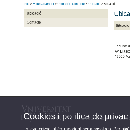
Inici
>
El departament
>
Ubicació i Contacte
>
Ubicació
> Situació
Ubica
Ubicació
Contacte
Situació
Facultat d
Av. Blasc
46010-Va
Cookies i política de privaci
Departament de Mètodes
La teva privacitat és important per a nosaltres. Per això