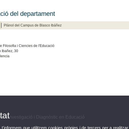
ció del departament
Plànol del Campus de Blasco Ibáñez
e Filosofia i Ciencies de l'Educació
o Ibañez, 30
lencia
tat
 d'Investigació i Diagnòstic en Educació
, t'informem que utilitzem cookies pròpies i de tercers per a realitzar