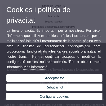
Oferta de Graus UV
Cookies i política de
Admissió
Matrícula
privacitat
Beques i ajudes
Informació acadèmica i administrativa
La teva privacitat és important per a nosaltres. Per això,
t'informem que utilitzem cookies pròpies i de tercers per a
realitzar anàlisis d'ús i mesurament de la nostra pàgina web
amb la finalitat de personalitzar continguts,així com
proporcionar funcionalitats a les xarxes socials o analitzar el
nostre trànsit. Per a continuar accepta o modifica la
configuració de les nostres cookies. Per a obtenir més
informació
Més informació
Departament de Mètodes d'Investigació i Diagnòstic en
Educació
Acceptar tot
Rebutjar tot
Configurar cookies
© 2026 UV. - Av. Blasco Ibáñez, 30. 46010 València. Espanya.Telèfon: (+34) 96 386 44 30
Avís legal
|
Accessibilitat
|
Política privacitat
|
Cookies
|
Transparència
|
Bústia Departament