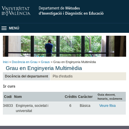
MENÚ
Inici
>
Docència en Grau
>
Graus
> Grau en Enginyeria Multimèdia
Grau en Enginyeria Multimèdia
Docència del departament
Pla d'estudis
1r curs
Guia docent,
Codi
Nom
Crèdits
Caràcter
horaris, exàmens
34833
Enginyeria, societat i
6
Bàsica
Veure fitxa
universitat