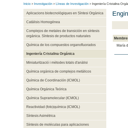
Inicio
>
Investigación
>
Líneas de Investigación
> Ingeniería Cristalina Orgá
Engin
Aplicacions biotecnològiques en Síntesi Orgànica
Catálisis Homogénea
Complejos de metales de transición en síntesis
orgánica. Síntesis de productos naturales
Membre
Química de los compuestos organofluorados
María 
Ingeniería Cristalina Orgánica
Miniaturització i mètodes totals d'anàlisi
Química orgánica de complejos metálicos
Química de Coordinación (ICMOL)
Química Orgánica Teórica
Química Supramolecular (ICMOL)
Reactividad (foto)química (ICMOL)
Síntesis Asimétrica
Síntesis de moléculas para aplicaciones