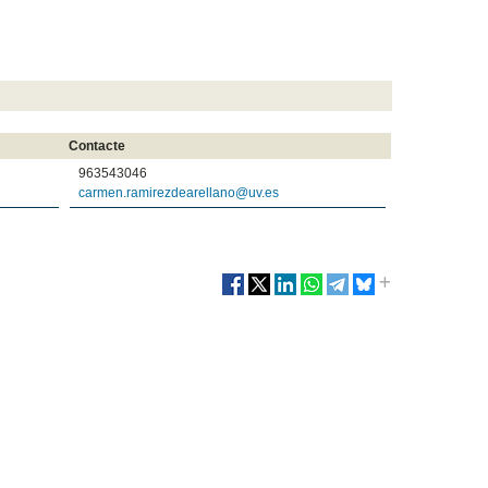
Contacte
963543046
carmen.ramirezdearellano@uv.es