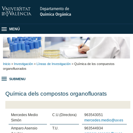
MENÚ
Inicio
>
Investigación
>
Líneas de Investigación
> Química de los compuestos
organofluorados
SUBMENU
Química dels compostos organofluorats
Mercedes Medio
C.U.(Directora)
963543051
Simón
mercedes.medio@uv.es
Amparo Asensio
T.U.
963544934