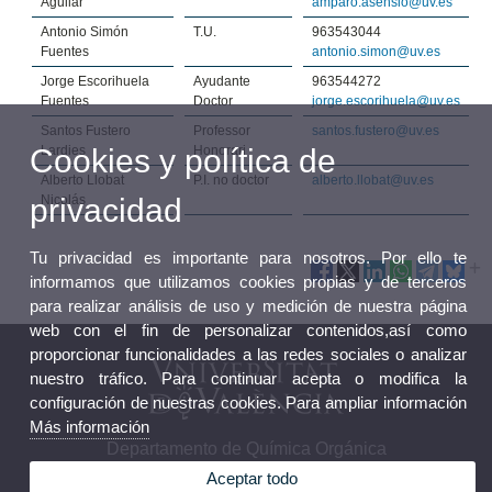
Aguilar
amparo.asensio@uv.es
Antonio Simón
T.U.
963543044
Fuentes
antonio.simon@uv.es
Jorge Escorihuela
Ayudante
963544272
Fuentes
Doctor
jorge.escorihuela@uv.es
Santos Fustero
Professor
santos.fustero@uv.es
Cookies y política de
Lardies
Honorari
Alberto Llobat
P.I. no doctor
alberto.llobat@uv.es
privacidad
Nicolás
Tu privacidad es importante para nosotros. Por ello te
informamos que utilizamos cookies propias y de terceros
para realizar análisis de uso y medición de nuestra página
web con el fin de personalizar contenidos,así como
proporcionar funcionalidades a las redes sociales o analizar
nuestro tráfico. Para continuar acepta o modifica la
configuración de nuestras cookies. Para ampliar información
Más información
Departamento de Química Orgánica
Aceptar todo