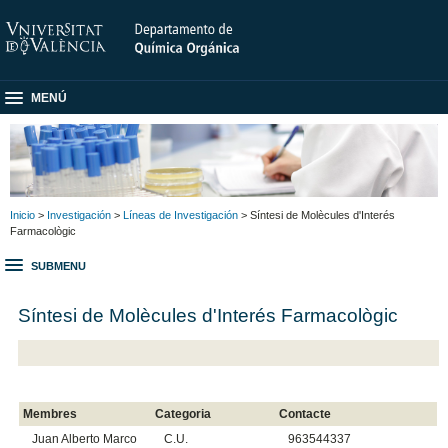
MENÚ
Inicio
>
Investigación
>
Líneas de Investigación
> Síntesi de Molècules d'Interés
Farmacològic
SUBMENU
Síntesi de Molècules d'Interés Farmacològic
Membres
Categoria
Contacte
Juan Alberto Marco
C.U.
963544337