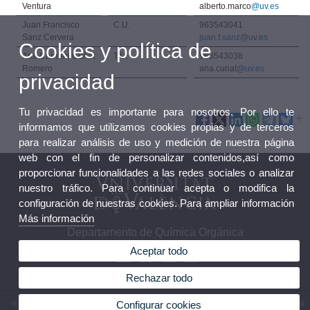
Ventura
alberto.marco
@uv.es
Juan Francisco
C.U.
963543041
Sanz Cervera
juan.f.sanz@uv.es
Cookies y política de
Ana Carmen Cuñat
T.U.
963543038
Romero
ana.cunat
@uv.es
privacidad
Tu privacidad es importante para nosotros. Por ello te
informamos que utilizamos cookies propias y de terceros
para realizar análisis de uso y medición de nuestra página
web con el fin de personalizar contenidos,así como
proporcionar funcionalidades a las redes sociales o analizar
nuestro tráfico. Para continuar acepta o modifica la
configuración de nuestras cookies. Para ampliar información
Más información
Departamento de Química Orgánica
Aceptar todo
Rechazar todo
Configurar cookies
© 2026 UV. - Av. Vicent Andrés Estellés, 19. 46100 Burjassot. Teléfono: (+34) 96 354 38 80