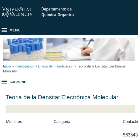
MENÚ
Inicio
>
Investigación
>
Líneas de Investigación
> Teoria de la Densitat Electrònica
Molecular
SUBMENU
Teoria de la Densitat Electrònica Molecular
Membres
Categoria
Contact
963543