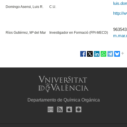
luis.d
Domingo Asensi, Luis R.
C.U.
http://
963543
Ríos Gutiérrez, Mª del Mar
Investigador en Formació (FPI-MECD)
m.mar.
Departamento de Química Orgánica