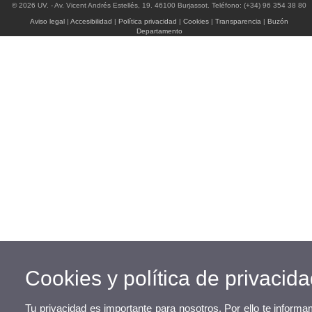
© 2026 UV. - Av. Vicent Andrés Estellés, 19. 46100 Burjassot. Teléfono: (+34) 96 354 38 80
Aviso legal
|
Accesibilidad
|
Política privacidad
|
Cookies
|
Transparencia
|
Buzón
Departamento
Cookies y política de privacid
Tu privacidad es importante para nosotros. Por ello te inform