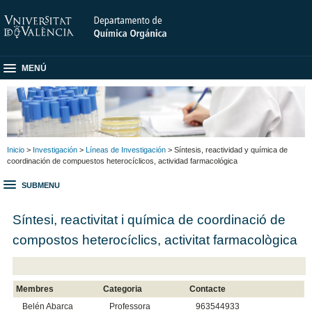
MENÚ
Inicio
>
Investigación
>
Líneas de Investigación
> Síntesis, reactividad y química de
coordinación de compuestos heterocíclicos, actividad farmacológica
SUBMENU
Síntesi, reactivitat i química de coordinació de
compostos heterocíclics, activitat farmacològica
Membres
Categoria
Contacte
Belén Abarca
Professora
963544933