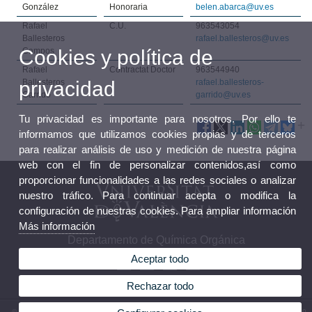
González
Honoraria
belen.abarca@uv.es
Rafael
C.U.
963543054
Ballesteros
rafael.ballesteros@uv.es
Cookies y política de
Campos
Rafael
Contractat Doctor
963544940
privacidad
Ballesteros
rafael.ballesteros-
Garrido
garrido@uv.es
Tu privacidad es importante para nosotros. Por ello te
informamos que utilizamos cookies propias y de terceros
para realizar análisis de uso y medición de nuestra página
web con el fin de personalizar contenidos,así como
proporcionar funcionalidades a las redes sociales o analizar
nuestro tráfico. Para continuar acepta o modifica la
configuración de nuestras cookies. Para ampliar información
Más información
Departamento de Química Orgánica
Aceptar todo
Rechazar todo
© 2026 UV. - Av. Vicent Andrés Estellés, 19. 46100 Burjassot. Teléfono: (+34) 96 354 38 80