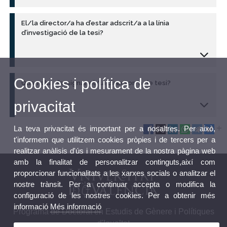
El/la director/a ha d’estar adscrit/a a la línia
d’investigació de la tesi?
Cookies i política de
Quan s’ha d’assignar el/la director/a de tesi?
privacitat
La teva privacitat és important per a nosaltres. Per això,
t'informem que utilitzem cookies pròpies i de tercers per a
realitzar anàlisis d'ús i mesurament de la nostra pàgina web
amb la finalitat de personalitzar continguts,així com
proporcionar funcionalitats a les xarxes socials o analitzar el
nostre trànsit. Per a continuar accepta o modifica la
configuració de les nostres cookies. Per a obtenir més
informació
Més informació
Programa de Doctorat en Estudis de Gènere i Polítiques
d'Igualtat