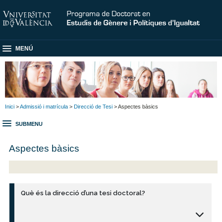
MENÚ
Inici
>
Admissió i matrícula
>
Direcció de Tesi
> Aspectes bàsics
SUBMENU
Aspectes bàsics
Què és la direcció d’una tesi doctoral?