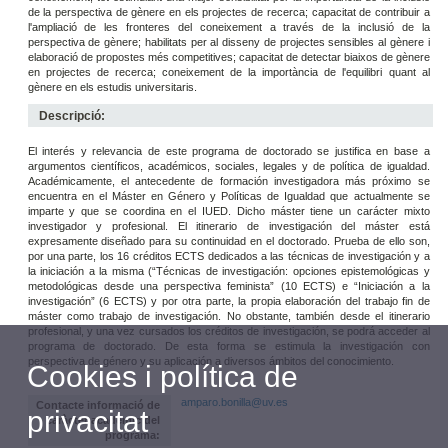
de la perspectiva de gènere en els projectes de recerca; capacitat de contribuir a
l'ampliació de les fronteres del coneixement a través de la inclusió de la
perspectiva de gènere; habilitats per al disseny de projectes sensibles al gènere i
elaboració de propostes més competitives; capacitat de detectar biaixos de gènere
en projectes de recerca; coneixement de la importància de l'equilibri quant al
gènere en els estudis universitaris.
Descripció:
El interés y relevancia de este programa de doctorado se justifica en base a
argumentos científicos, académicos, sociales, legales y de política de igualdad.
Académicamente, el antecedente de formación investigadora más próximo se
encuentra en el Máster en Género y Políticas de Igualdad que actualmente se
imparte y que se coordina en el IUED. Dicho máster tiene un carácter mixto
investigador y profesional. El itinerario de investigación del máster está
expresamente diseñado para su continuidad en el doctorado. Prueba de ello son,
por una parte, los 16 créditos ECTS dedicados a las técnicas de investigación y a
la iniciación a la misma (“Técnicas de investigación: opciones epistemológicas y
metodológicas desde una perspectiva feminista” (10 ECTS) e “Iniciación a la
investigación” (6 ECTS) y por otra parte, la propia elaboración del trabajo fin de
máster como trabajo de investigación. No obstante, también desde el itinerario
profesional, y una vez cursados los créditos de investigación, se podrá acceder al
programa de doctorado. De esta forma se estimula la investigación con
perspectiva de género y su aplicación a diversos ámbitos del conocimiento.
Cookies i política de
amparo.bonilla@uv.es
Contacte informació de
privacitat
caràcter acadèmic del
programa: