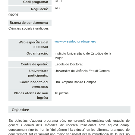
3121
Codi programa:
RD
Regulació:
99/2011
Branca de coneixement:
Ciències socials i jurídiques
www.uv.es/doctoradogenero
Web específica del
doctorat:
Organització:
Instituto Universitario de Estudios de la
Mujer
Centre de gestió:
Escola de Doctorat
Universitats
Universitat de València Estudi General
participants:
Coordinador/a del
Dra. Amparo Bonilla Campos
programa:
Places ofertes de nou
10 plazas.
ingrés:
Objectius:
Els objectius d'aquest programa són: comprensió sistemàtica dels estudis de
gènere i domini dels mètodes de recerca relacionats amb aquest camp;
coneixement rigorós i crític “del gènere i la ciència” en les diferents branques de
coneixement, tot estimulant una major sensibilitat per la importància de la inclusió