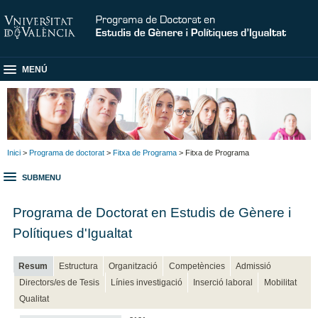
MENÚ
Inici
>
Programa de doctorat
>
Fitxa de Programa
> Fitxa de Programa
SUBMENU
Programa de Doctorat en Estudis de Gènere i
Polítiques d'Igualtat
Resum
Estructura
Organització
Competències
Admissió
Directors/es de Tesis
Línies investigació
Inserció laboral
Mobilitat
Qualitat