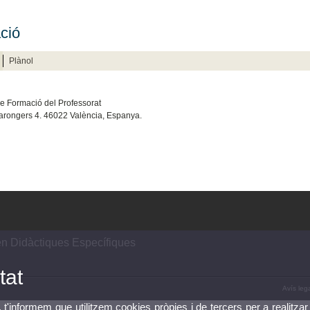
ció
Plànol
de Formació del Professorat
Tarongers 4. 46022 València, Espanya.
n Didàctiques Específiques
tat
Avís leg
, t'informem que utilitzem cookies pròpies i de tercers per a realitzar