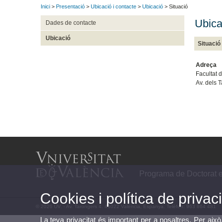
Inici
>
Presentació
>
Ubicació i contacte
>
Ubicació
> Situació
Ubica
Dades de contacte
Ubicació
Situació
Adreça
Facultat 
Av. dels 
Programa de Doctorat e
Cookies i política de privaci
© 2026 UV. - Av. Tarongers 4. 46022 València, Espanya. Telèfon: 963 864 481
La teva privacitat és important per a nosaltres. Per això