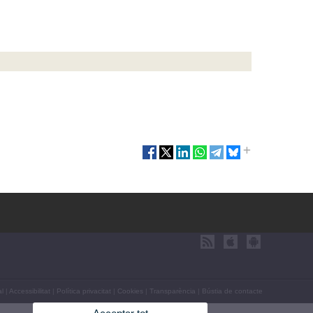
al
|
Accessibilitat
|
Política privacitat
|
Cookies
|
Transparència
|
Bústia de contacte