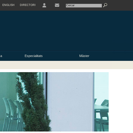
ENGLISH
DIRECTORI
USER
ca
Especialitats
Màster