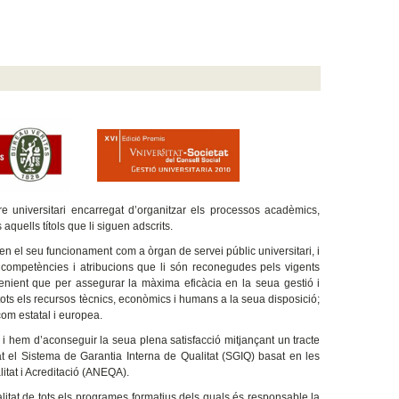
e universitari encarregat d’organitzar els processos acadèmics,
aquells títols que li siguen adscrits.
en el seu funcionament com a òrgan de servei públic universitari, i
 competències i atribucions que li són reconegudes pels vigents
nient que per assegurar la màxima eficàcia en la seua gestió i
 tots els recursos tècnics, econòmics i humans a la seua disposició;
com estatal i europea.
, i hem d’aconseguir la seua plena satisfacció mitjançant un tracte
at el Sistema de Garantia Interna de Qualitat (SGIQ) basat en les
litat i Acreditació (ANEQA).
ualitat de tots els programes formatius dels quals és responsable la