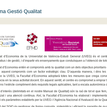
ma Gestió Qualitat
at d’Economia de la Universitat de València-Estudi General (UVEG) és el centr
tius i de gestió, i d’impartir els ensenyaments que conduïsquen a l’obtenció de tots 
at d’Economia entén el compromís amb la qualitat com un dels objectius prioritaris 
 aquest compromís com un factor estratègic clau. D’aquesta manera, i dins les
de la UVEG, la Facultat d’Economia adoptarà totes les mesures que crega conve
ència en la seua activitat docent. En aquest sentit, el centre es compromet a emprar
ns l’estricte compliment dels requisits legals aplicables, tant a escala autonòmica 
 d’interès (delimitats en el nostre Manual de Qualitat) són la raó de tot el que fem
tzat i una atenció contínua. Així, la Facultat d’Economia ha elaborat i implement
s i els paràmetres establerts per la UVEG i l’Agència Nacional d’Avaluació de la Qua
tat del SGIQ és gestionar de forma conjunta, sistemàtica i eficient la garantia de q