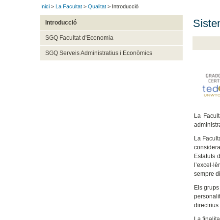
Inici
>
La Facultat
>
Qualitat
> Introducció
Siste
Introducció
SGQ Facultat d'Economia
SGQ Serveis Administratius i Econòmics
La Facult
administra
La Facult
considera
Estatuts 
l’excel·l
sempre di
Els grups
personali
directriu
La finali