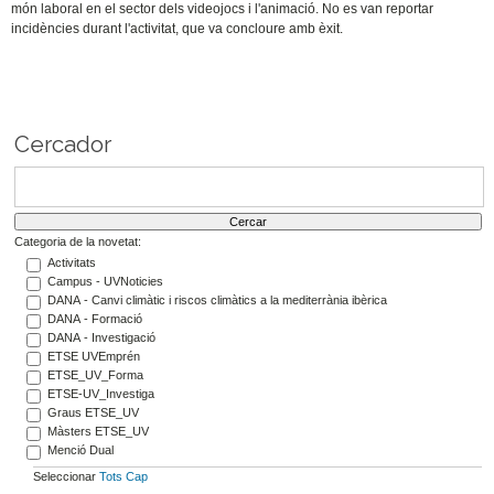
món laboral en el sector dels videojocs i l'animació. No es van reportar
incidències durant l'activitat, que va concloure amb èxit.
Cercador
Categoria de la novetat:
Activitats
Campus - UVNoticies
DANA - Canvi climàtic i riscos climàtics a la mediterrània ibèrica
DANA - Formació
DANA - Investigació
ETSE UVEmprén
ETSE_UV_Forma
ETSE-UV_Investiga
Graus ETSE_UV
Màsters ETSE_UV
Menció Dual
Seleccionar
Tots
Cap