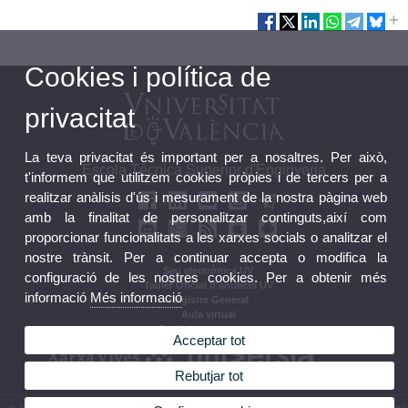
Cookies i política de
privacitat
La teva privacitat és important per a nosaltres. Per això,
Escola Tècnica Superior d'Enginyeria
t'informem que utilitzem cookies pròpies i de tercers per a
realitzar anàlisis d'ús i mesurament de la nostra pàgina web
amb la finalitat de personalitzar continguts,així com
proporcionar funcionalitats a les xarxes socials o analitzar el
nostre trànsit. Per a continuar accepta o modifica la
Seu electrònica UV
configuració de les nostres cookies. Per a obtenir més
Tauler Oficial d'anuncis UV
informació
Més informació
Registre General
Aula virtual
Perfil de contractant
Acceptar tot
Rebutjar tot