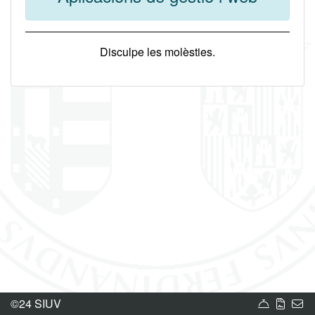
Disculpe les molèsties.
Carta de
Norm
Bú
©24 SIUV