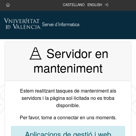
Anar al contingut
home
login
CASTELLANO
ENGLISH
Servei d'Informatica
Servidor en
manteniment
Estem realitzant tasques de manteniment als
servidors i la pàgina sol·licitada no es troba
disponible.
Per favor, torne a connectar en uns moments.
Aplicacions de gestió i web