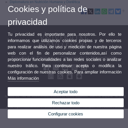
Diplomatura en Nutrición Humana y Dietética
Cookies y política de
privacidad
Tu privacidad es importante para nosotros. Por ello te
informamos que utilizamos cookies propias y de terceros
para realizar análisis de uso y medición de nuestra página
web con el fin de personalizar contenidos,así como
Facultad de Farmacia y Ciencias de la Alimentación
proporcionar funcionalidades a las redes sociales o analizar
nuestro tráfico. Para continuar acepta o modifica la
configuración de nuestras cookies. Para ampliar información
Más información
Aceptar todo
© 2026 UV. - Av. de Vicent Andrés Estellés 22 46100 Burjassot. Valencia. España. Tel (+34)
963 86 41 00
Rechazar todo
Aviso legal
|
Accesibilidad
|
Política privacidad
|
Cookies
|
Transparencia
|
Buzón Facultad
Configurar cookies