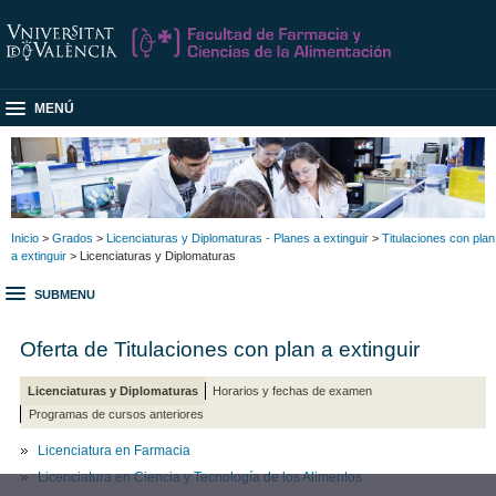
MENÚ
Inicio
>
Grados
>
Licenciaturas y Diplomaturas - Planes a extinguir
>
Titulaciones con plan
a extinguir
> Licenciaturas y Diplomaturas
SUBMENU
Oferta de Titulaciones con plan a extinguir
Licenciaturas y Diplomaturas
Horarios y fechas de examen
Programas de cursos anteriores
Licenciatura en Farmacia
Licenciatura en Ciencia y Tecnología de los Alimentos