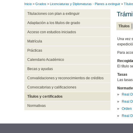
Inicio
>
Grados
>
Licenciaturas y Diplomaturas - Planes a extinguir
>
Título
Trámit
Titulaciones con plan a extinguir
Adaptación a los titulos de grado
Títulos
Acceso con estudios iniciados
Una vez s
Matrícula
expedició
Prácticas
Para acce
Calendario Académico
Recogida 
El título 
Becas y ayudas
Tasas
Convalidaciones y reconocimientos de créditos
Las tasas
Convocatorias y calificaciones
Normativ
Real D
Títulos y certificados
Real D
Normativas
Orden 
Real D