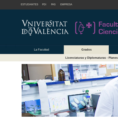
ESTUDIANTES
PDI
PAS
EMPRESA
La Facultad
Grados
Licenciaturas y Diplomaturas - Planes