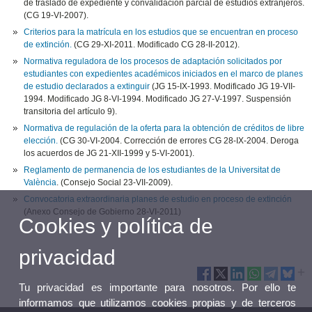
de traslado de expediente y convalidación parcial de estudios extranjeros.
(CG 19-VI-2007).
Criterios para la matrícula en los estudios que se encuentran en proceso
de extinción.
(CG 29-XI-2011. Modificado CG 28-II-2012).
Normativa reguladora de los procesos de adaptación solicitados por
estudiantes con expedientes académicos iniciados en el marco de planes
de estudio declarados a extinguir
(JG 15-IX-1993. Modificado JG 19-VII-
1994. Modificado JG 8-VI-1994. Modificado JG 27-V-1997. Suspensión
transitoria del artículo 9).
Normativa de regulación de la oferta para la obtención de créditos de libre
elección.
(CG 30-VI-2004. Corrección de errores CG 28-IX-2004. Deroga
los acuerdos de JG 21-XII-1999 y 5-VI-2001).
Reglamento de permanencia de los estudiantes de la Universitat de
València
. (Consejo Social 23-VII-2009).
Convocatoria extraordinaria planes de estudio en proceso de extinción
(Anexo Consejo de Gobierno 28-VI-2011)
Cookies y política de
privacidad
Tu privacidad es importante para nosotros. Por ello te
informamos que utilizamos cookies propias y de terceros