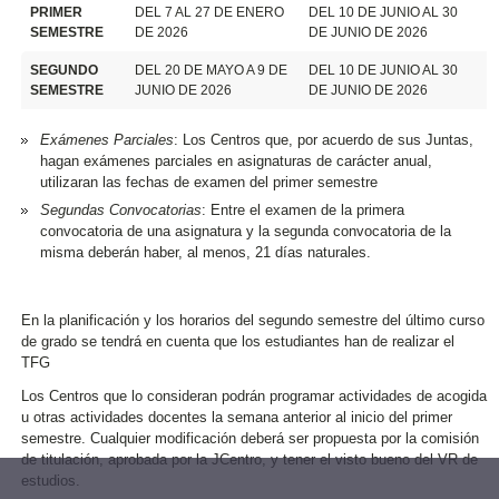
PRIMER
DEL 7 AL 27 DE ENERO
DEL 10 DE JUNIO AL 30
SEMESTRE
DE 2026
DE JUNIO DE 2026
SEGUNDO
DEL 20 DE MAYO A 9 DE
DEL 10 DE JUNIO AL 30
SEMESTRE
JUNIO DE 2026
DE JUNIO DE 2026
Exámenes Parciales
: Los Centros que, por acuerdo de sus Juntas,
hagan exámenes parciales en asignaturas de carácter anual,
utilizaran las fechas de examen del primer semestre
Segundas Convocatorias
: Entre el examen de la primera
convocatoria de una asignatura y la segunda convocatoria de la
misma deberán haber, al menos, 21 días naturales.
En la planificación y los horarios del segundo semestre del último curso
de grado se tendrá en cuenta que los estudiantes han de realizar el
TFG
Los Centros que lo consideran podrán programar actividades de acogida
u otras actividades docentes la semana anterior al inicio del primer
semestre. Cualquier modificación deberá ser propuesta por la comisión
de titulación, aprobada por la JCentro, y tener el visto bueno del VR de
estudios.