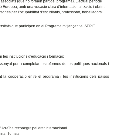
 associats (que no formen part del programa). L'actual període
ó Europea, amb una vocació clara d’internacionalització i obrint-
sones per l’ocupabilitat d’estudiants, professorat, treballadors i
sitats que participen en el Programa mitjançant el SEPIE
en les institucions d'educació i formació;
senyat per a completar les reformes de les polítiques nacionals i
nt la cooperació entre el programa i les institucions dels països
d'Ucraïna reconegut pel dret Internacional.
íria, Tunísia.