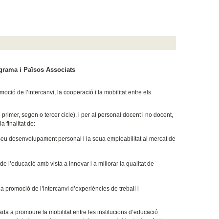
grama i Països Associats
ió de l’intercanvi, la cooperació i la mobilitat entre els
rimer, segon o tercer cicle), i per al personal docent i no docent,
 finalitat de:
seu desenvolupament personal i la seua empleabilitat al mercat de
l’educació amb vista a innovar i a millorar la qualitat de
r la promoció de l’intercanvi d’experiències de treball i
ada a promoure la mobilitat entre les institucions d’educació