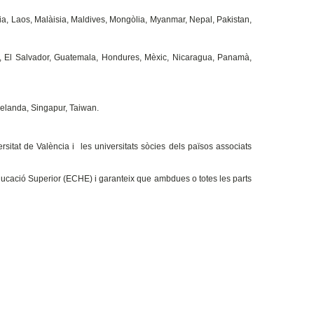
ia, Laos, Malàisia, Maldives, Mongòlia, Myanmar, Nepal, Pakistan,
or, El Salvador, Guatemala, Hondures, Mèxic, Nicaragua, Panamà,
Zelanda, Singapur, Taiwan.
ersitat de València i les universitats sòcies dels països associats
'Educació Superior (ECHE) i garanteix que ambdues o totes les parts