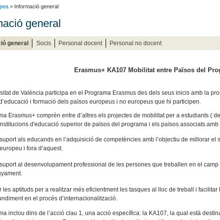
opea
> Informació general
mació general
ió general
Socis
Personal docent
Personal no docent
Erasmus+ KA107 Mobilitat entre Països del Pro
sitat de València participa en el Programa Erasmus des dels seus inicis amb la promoc
d’educació i formació dels països europeus i no europeus que hi participen.
a Erasmus+ comprèn entre d’altres els projectes de mobilitat per a estudiants ( de p
institucions d'educació superior de països del programa i els països associats.amb la
suport als educands en l’adquisició de competències amb l’objectiu de millorar el 
 europeu i fora d’aquest.
uport al desenvolupament professional de les persones que treballen en el camp de 
nyament.
r les aptituds per a realitzar més eficientment les tasques al lloc de treball i facilita
undiment en el procés d’internacionalització.
a inclou dins de l’acció clau 1, una acció específica: la KA107, la qual està destin