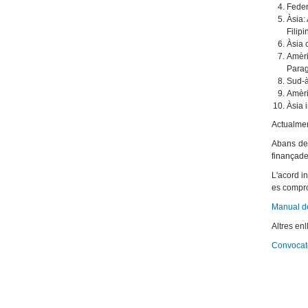
Feder
Àsia:
Filipi
Àsia 
Amèri
Parag
Sud-à
Amèri
Àsia 
Actualmen
Abans de 
finançade
L'acord i
es compro
Manual de
Altres enl
Convocat