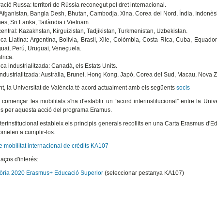
ació Russa: territori de Rússia reconegut pel dret internacional.
 Afganistan, Bangla Desh, Bhutan, Cambodja, Xina, Corea del Nord, Índia, Indonès
nes, Sri Lanka, Tailàndia i Vietnam.
central: Kazakhstan, Kirguizistan, Tadjikistan, Turkmenistan, Uzbekistan.
ca Llatina: Argentina, Bolívia, Brasil, Xile, Colòmbia, Costa Rica, Cuba, Equad
uai, Perú, Uruguai, Veneçuela.
frica.
ca industrialitzada: Canadà, els Estats Units.
industrialitzada: Austràlia, Brunei, Hong Kong, Japó, Corea del Sud, Macau, Nova 
t, la Universitat de València té acord actualment amb els següents
socis
començar les mobilitats s'ha d'establir un “acord interinstitucional” entre la Univ
s per aquesta acció del programa Eramus.
nterinstitucional estableix els principis generals recollits en una Carta Erasmus d
meten a cumplir-los.
 mobilitat internacional de crédits KA107
laços d'interés:
òria 2020 Erasmus+ Educació Superior
(seleccionar pestanya KA107)