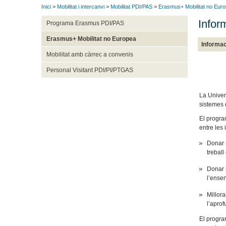
Inici
>
Mobilitat i intercanvi
>
Mobilitat PDI/PAS
>
Erasmus+ Mobilitat no Eur
Infor
Programa Erasmus PDI/PAS
Erasmus+ Mobilitat no Europea
Informac
Mobilitat amb càrrec a convenis
Personal Visitant PDI/PI/PTGAS
La Univer
sistemes 
El program
entre les 
Donar 
treball
Donar s
l’ense
Millora
l’aprof
El program