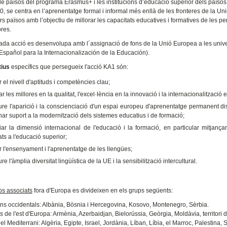
de països del programa Erasmus+ i les institucions d’educació superior dels països
, se centra en l’aprenentatge formal i informal més enllà de les fronteres de la Uni
rs països amb l’objectiu de millorar les capacitats educatives i formatives de les per
ores.
da acció es desenvolupa amb l´assignació de fons de la Unió Europea a les univer
 Español para la Internacionalización de la Educación).
tius
específics que persegueix l'acció KA1 són:
r el nivell d'aptituds i competències clau;
r les millores en la qualitat, l'excel·lència en la innovació i la internacionalització 
re l'aparició i la conscienciació d'un espai europeu d'aprenentatge permanent dis
ar suport a la modernització dels sistemes educatius i de formació;
iar la dimensió internacional de l'educació i la formació, en particular mitjança
ts a l'educació superior;
r l'ensenyament i l'aprenentatge de les llengües;
e l'àmplia diversitat lingüística de la UE i la sensibilització intercultural.
os associats
fora d'Europa es divideixen en els grups següents:
ns occidentals: Albània, Bòsnia i Hercegovina, Kosovo, Montenegro, Sèrbia.
s de l'est d'Europa: Armènia, Azerbaidjan, Bielorússia, Geòrgia, Moldàvia, territori 
l Mediterrani: Algèria, Egipte, Israel, Jordània, Líban, Líbia, el Marroc, Palestina, S