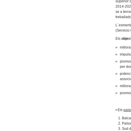
superior 
2014-2020
se a terce
treballad
L´esmenta
(Servicio
Els
objec
millora
impulsa
promou
per don
potenc
associa
millora
promour
• Els
païs
Balca
Païso
Sud de