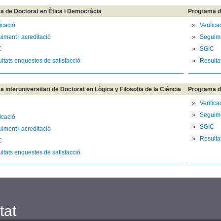
 de Doctorat en Ètica i Democràcia
Programa d
ficació
Verifica
iment i acreditació
Seguime
C
SGIC
ltats enquestes de satisfacció
Resulta
 interuniversitari de Doctorat en Lògica y Filosofia de la Ciència
Programa d
Verifica
Seguime
ficació
SGIC
iment i acreditació
Resulta
C
ltats enquestes de satisfacció
tat