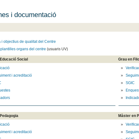
mes i documentació
a i objectius de qualitat del Centre
 plantilles organs del centre
(usuaris UV)
Educació Social
Grau en Fil
ficació
Verifica
iment i acreditació
Seguime
C
SGIC
uestes
Enques
cadors
Indicad
 Pedagogia
Màster en 
ficació
Verifica
iment i acreditació
Seguime