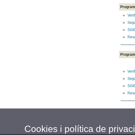
Programa
Veri
Segu
SGI
Resu
Programa
Veri
Segu
SGI
Resu
Cookies i política de privaci