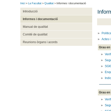
Inici
>
La Facultat
>
Qualitat
> Informes i documentació
Infor
Introducció
Informes i documentació
Manual de qualitat
Politic
Comité de qualitat
Actes i
Reunions òrgans i acords
Grau en 
Veri
Segu
SGI
Enq
Indi
Grau en
Veri
Segu