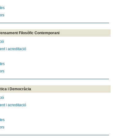
tes
ors
Pensament Filosòfic Contemporani
ció
nt i acreditació
tes
ors
tica i Democràcia
ció
nt i acreditació
tes
ors