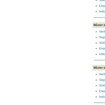
SGI
Enq
Indi
Màster e
Veri
Segu
SGI
Enq
Indi
Màster e
Veri
Segu
SGI
Enq
Indi