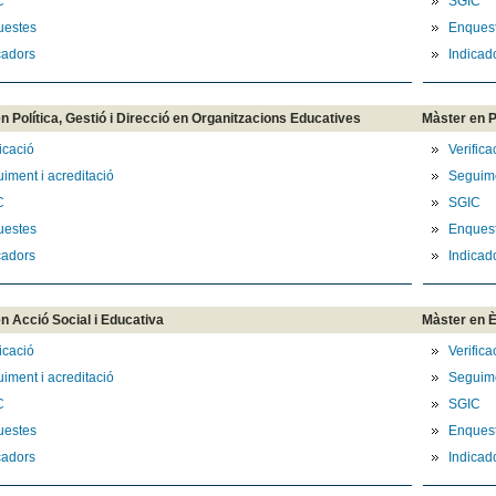
C
SGIC
uestes
Enques
cadors
Indicad
n Política, Gestió i Direcció en Organitzacions Educatives
Màster en 
ficació
Verifica
iment i acreditació
Seguime
C
SGIC
uestes
Enques
cadors
Indicad
n Acció Social i Educativa
Màster en È
ficació
Verifica
iment i acreditació
Seguime
C
SGIC
uestes
Enques
cadors
Indicad