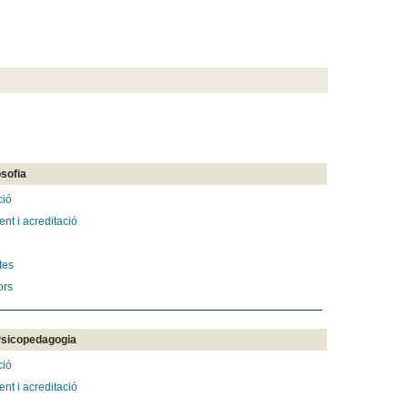
osofia
ció
nt i acreditació
tes
ors
Psicopedagogia
ció
nt i acreditació