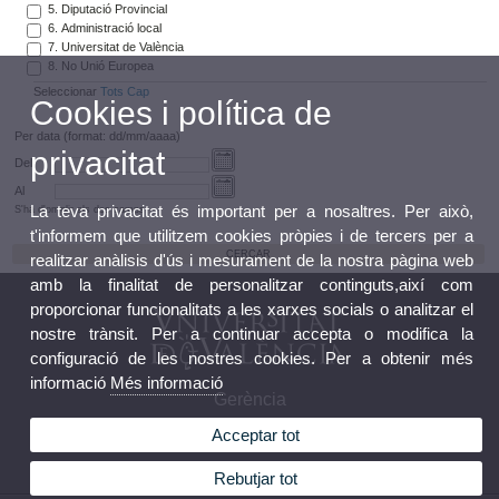
5. Diputació Provincial
6. Administració local
7. Universitat de València
8. No Unió Europea
Seleccionar
Tots
Cap
Cookies i política de
Per data (format: dd/mm/aaaa)
privacitat
Del
Al
La teva privacitat és important per a nosaltres. Per això,
S'ha d'omplir els dos camps
t'informem que utilitzem cookies pròpies i de tercers per a
realitzar anàlisis d'ús i mesurament de la nostra pàgina web
amb la finalitat de personalitzar continguts,així com
proporcionar funcionalitats a les xarxes socials o analitzar el
nostre trànsit. Per a continuar accepta o modifica la
configuració de les nostres cookies. Per a obtenir més
informació
Més informació
Gerència
Acceptar tot
Rebutjar tot