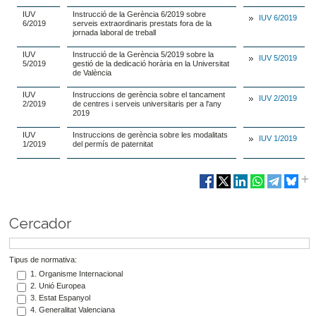
IUV
Instrucció de la Gerència 6/2019 sobre
IUV 6/2019
6/2019
serveis extraordinaris prestats fora de la
jornada laboral de treball
IUV
Instrucció de la Gerència 5/2019 sobre la
IUV 5/2019
5/2019
gestió de la dedicació horària en la Universitat
de València
IUV
Instruccions de gerència sobre el tancament
IUV 2/2019
2/2019
de centres i serveis universitaris per a l'any
2019
IUV
Instruccions de gerència sobre les modalitats
IUV 1/2019
1/2019
del permís de paternitat
Cercador
Tipus de normativa:
1. Organisme Internacional
2. Unió Europea
3. Estat Espanyol
4. Generalitat Valenciana