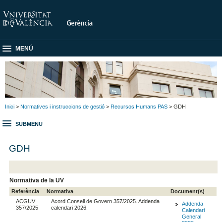
MENÚ
Inici
>
Normatives i instruccions de gestió
>
Recursos Humans PAS
> GDH
SUBMENU
GDH
Normativa de la UV
Referència
Normativa
Document(s)
ACGUV
Acord Consell de Govern 357/2025. Addenda
Addenda
357/2025
calendari 2026.
Calendari
General