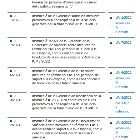
horària del personal d'investigació a càrrec
del capítol pressupostari VI.
IUV
Instrucció de la Gerència sobre les mesures
IUV 1/2022
1/2022
preventives a conseqüència de la situació
Resolució
generada per la transmissió de la COVID-19
de
pròrroga
IUV
Instrucció 7/2021 de la Gerència de la
IUV 7/2021
7/2021
Universitat de València sobre mesures en
l'àmbit del PAS i del personal de suport a la
investigació, com a conseqüència de
l'evolució de la situació sanitària. (Referència
IUV 7/2021)
IUV
Instrucció de la Gerència de la UV sobre
IUV 6/2021
6/2021
mesures en l'àmbit del PAS i del personal de
Resolució
suport a la invetigació, como a conseqüència
de
de l'evolució de la situació sanitària
pròrroga
IUV
Instrucció de la Gerència de modificació de la
IUV 3/2021
3/2021
Instrucció IUV 17/2020 sobre les mesures
Postil·la a
preventives a conseqüència de la situació
la
generada per la transmissió de la COVID-19.
instrucció
IUV
Instrucció de la Gerència de la Universitat de
IUV 2/2021
2/2021
València sobre mesures en l'àmbit del PAS i
Resolució
del personal de suport a la investigació, com a
de
conseqüència de l'evolució de la situació
pròrroga
sanitària