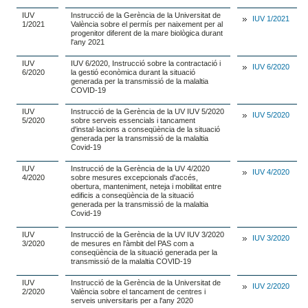
IUV
Instrucció de la Gerència de la Universitat de
IUV 1/2021
1/2021
València sobre el permís per naixement per al
progenitor diferent de la mare biològica durant
l'any 2021
IUV
IUV 6/2020, Instrucció sobre la contractació i
IUV 6/2020
6/2020
la gestió econòmica durant la situació
generada per la transmissió de la malaltia
COVID-19
IUV
Instrucció de la Gerència de la UV IUV 5/2020
IUV 5/2020
5/2020
sobre serveis essencials i tancament
d'instal·lacions a conseqüència de la situació
generada per la transmissió de la malaltia
Covid-19
IUV
Instrucció de la Gerència de la UV 4/2020
IUV 4/2020
4/2020
sobre mesures excepcionals d'accés,
obertura, manteniment, neteja i mobilitat entre
edificis a conseqüència de la situació
generada per la transmissió de la malaltia
Covid-19
IUV
Instrucció de la Gerència de la UV IUV 3/2020
IUV 3/2020
3/2020
de mesures en l'àmbit del PAS com a
conseqüència de la situació generada per la
transmissió de la malaltia COVID-19
IUV
Instrucció de la Gerència de la Universitat de
IUV 2/2020
2/2020
València sobre el tancament de centres i
serveis universitaris per a l'any 2020