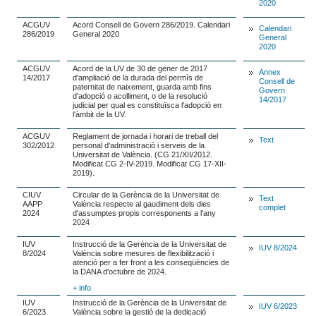
2020
ACGUV
Acord Consell de Govern 286/2019. Calendari
Calendari
286/2019
General 2020
General
2020
ACGUV
Acord de la UV de 30 de gener de 2017
Annex
14/2017
d'ampliació de la durada del permís de
Consell de
paternitat de naixement, guarda amb fins
Govern
d'adopció o acolliment, o de la resolució
14/2017
judicial per qual es constituïsca l'adopció en
l'àmbit de la UV.
ACGUV
Reglament de jornada i horari de treball del
Text
302/2012
personal d'administració i serveis de la
Universitat de València. (CG 21/XII/2012.
Modificat CG 2-IV-2019. Modificat CG 17-XII-
2019).
CIUV
Circular de la Gerència de la Universitat de
Text
AAPP
València respecte al gaudiment dels dies
complet
2024
d'assumptes propis corresponents a l'any
2024
IUV
Instrucció de la Gerència de la Universitat de
IUV 8/2024
8/2024
València sobre mesures de flexibilització i
atenció per a fer front a les conseqüències de
la DANA d'octubre de 2024.
+ info
IUV
Instrucció de la Gerència de la Universitat de
IUV 6/2023
6/2023
València sobre la gestió de la dedicació