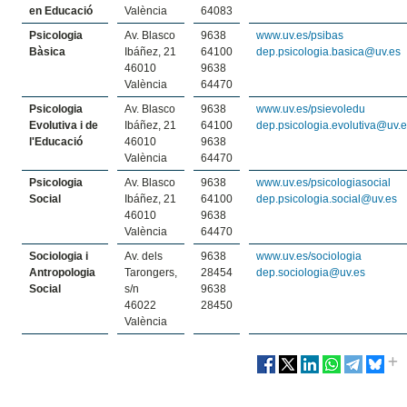
en Educació
València
64083
Psicologia
Av. Blasco
9638
www.uv.es/psibas
Bàsica
Ibáñez, 21
64100
dep.psicologia.basica@uv.es
46010
9638
València
64470
Psicologia
Av. Blasco
9638
www.uv.es/psievoledu
Evolutiva i de
Ibáñez, 21
64100
dep.psicologia.evolutiva@uv.
l'Educació
46010
9638
València
64470
Psicologia
Av. Blasco
9638
www.uv.es/psicologiasocial
Social
Ibáñez, 21
64100
dep.psicologia.social@uv.es
46010
9638
València
64470
Sociologia i
Av. dels
9638
www.uv.es/sociologia
Antropologia
Tarongers,
28454
dep.sociologia@uv.es
Social
s/n
9638
46022
28450
València