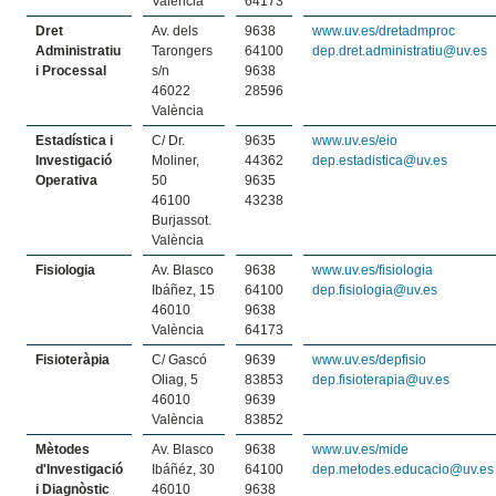
València
64173
Dret
Av. dels
9638
www.uv.es/dretadmproc
Administratiu
Tarongers
64100
dep.dret.administratiu@uv.es
i Processal
s/n
9638
46022
28596
València
Estadística i
C/ Dr.
9635
www.uv.es/eio
Investigació
Moliner,
44362
dep.estadistica@uv.es
Operativa
50
9635
46100
43238
Burjassot.
València
Fisiologia
Av. Blasco
9638
www.uv.es/fisiologia
Ibáñez, 15
64100
dep.fisiologia@uv.es
46010
9638
València
64173
Fisioteràpia
C/ Gascó
9639
www.uv.es/depfisio
Oliag, 5
83853
dep.fisioterapia@uv.es
46010
9639
València
83852
Mètodes
Av. Blasco
9638
www.uv.es/mide
d'Investigació
Ibáñéz, 30
64100
dep.metodes.educacio@uv.es
i Diagnòstic
46010
9638