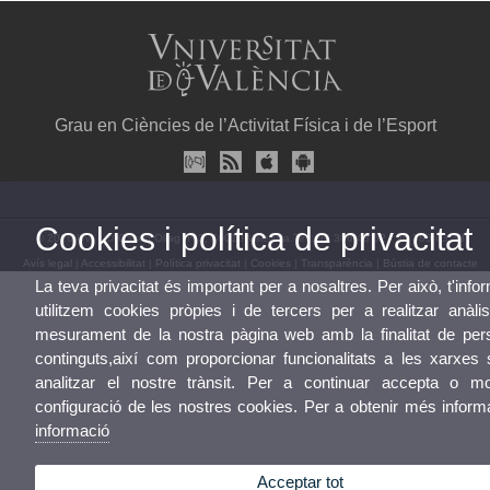
Grau en Ciències de l’Activitat Física i de l’Esport
Cookies i política de privacitat
© 2026 UV. - C/ Gascó Oliag nº 3, 46010 Valencia.Tel.: 96 386 43 62 / 96 386 43 43
Avís legal
|
Accessibilitat
|
Política privacitat
|
Cookies
|
Transparència
|
Bústia de contacte
La teva privacitat és important per a nosaltres. Per això, t'in
utilitzem cookies pròpies i de tercers per a realitzar anàlis
mesurament de la nostra pàgina web amb la finalitat de pers
continguts,així com proporcionar funcionalitats a les xarxes 
analitzar el nostre trànsit. Per a continuar accepta o mo
configuració de les nostres cookies. Per a obtenir més infor
informació
Acceptar tot