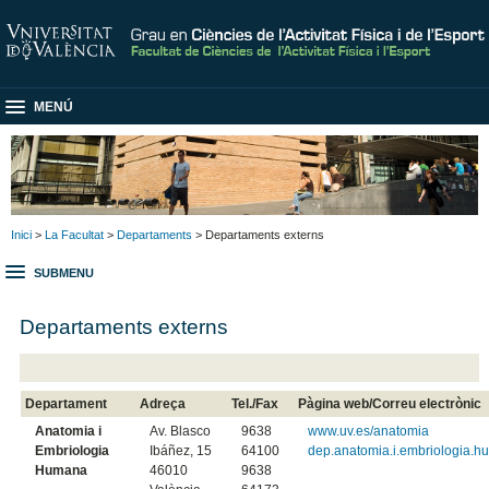
MENÚ
Inici
>
La Facultat
>
Departaments
> Departaments externs
SUBMENU
Departaments externs
Departament
Adreça
Tel./Fax
Pàgina web/Correu electrònic
Anatomia i
Av. Blasco
9638
www.uv.es/anatomia
Embriologia
Ibáñez, 15
64100
dep.anatomia.i.embriologia.
Humana
46010
9638