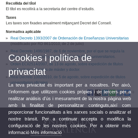
Recollida del títol
El títol es recollirà a la secretaria del centre d’estudis.
Taxes
Les taxes son fixades anualment mitjançant Decret del Consell.
Normativa aplicable
Real Decreto 1393/2007 de Ordenación de Enseñanzas Universitarias
(modificado por RD 861/2010, de 2 de julio)
Real Decreto 1496/1987, de 6 de noviembre, por el que se regula la
Cookies i política de
obtención, expedición y homologación de títulos universitarios
.
Orden ECI/2514/2007, de 13 de agosto, sobre expedición de títulos
privacitat
universitarios oficiales de máster y doctor.
Real Decreto 1002/2010, de 5 de agosto, sobre expedición de títulos
universitarios oficiales
.
La teva privacitat és important per a nosaltres. Per això,
t'informem que utilitzem cookies pròpies i de tercers per a
realitzar anàlisis d'ús i mesurament de la nostra pàgina web
amb la finalitat de personalitzar continguts,així com
proporcionar funcionalitats a les xarxes socials o analitzar el
nostre trànsit. Per a continuar accepta o modifica la
configuració de les nostres cookies. Per a obtenir més
informació
Més informació