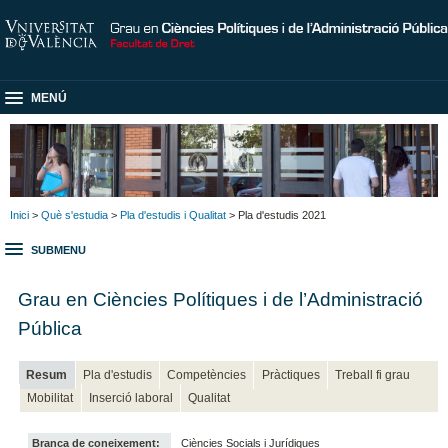
MENÚ
Inici
>
Què s'estudia
>
Pla d'estudis i Qualitat
> Pla d'estudis 2021
SUBMENU
Grau en Ciències Polítiques i de l’Administració
Pública
Resum
Pla d'estudis
Competències
Pràctiques
Treball fi grau
Mobilitat
Inserció laboral
Qualitat
Branca de coneixement:
Ciències Socials i Jurídiques