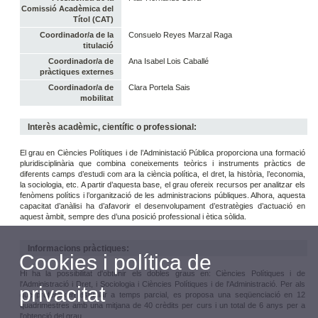
Comissió Acadèmica del
Títol (CAT)
Coordinador/a de la
Consuelo Reyes Marzal Raga
titulació
Coordinador/a de
Ana Isabel Lois Caballé
pràctiques externes
Coordinador/a de
Clara Portela Sais
mobilitat
Interès acadèmic, científic o professional:
El grau en Ciències Polítiques i de l’Administació Pública proporciona una formació
pluridisciplinària que combina coneixements teòrics i instruments pràctics de
diferents camps d’estudi com ara la ciència política, el dret, la història, l’economia,
la sociologia, etc. A partir d’aquesta base, el grau ofereix recursos per analitzar els
fenòmens polítics i l’organització de les administracions públiques. Alhora, aquesta
capacitat d’anàlisi ha d’afavorir el desenvolupament d’estratègies d’actuació en
aquest àmbit, sempre des d’una posició professional i ètica sòlida.
Informacions pràctiques:
Cookies i política de
Hi ha la possibilitat d'obtenir els dobles graus en: Ciències Polítiques i de
l'Administració i Dret, i Sociologia i Ciències Polítiques i de l'Administració. Per als
privacitat
que prefereixen estudiar a temps parcial, es proposa una seqüenciació en 12
quadrimestres amb una mitjana de 40 crèdits per curs i un total de 6 anys per a
l'obtenció del grau.