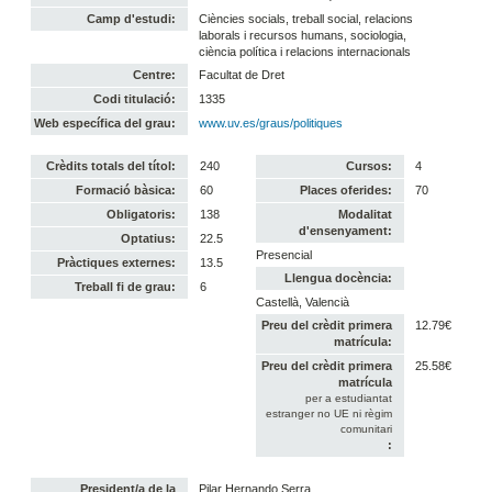
Camp d'estudi:
Ciències socials, treball social, relacions
laborals i recursos humans, sociologia,
ciència política i relacions internacionals
Centre:
Facultat de Dret
Codi titulació:
1335
Web específica del grau:
www.uv.es/graus/politiques
Crèdits totals del títol:
240
Cursos:
4
Formació bàsica:
60
Places oferides:
70
Obligatoris:
138
Modalitat
d'ensenyament:
Optatius:
22.5
Presencial
Pràctiques externes:
13.5
Llengua docència:
Treball fi de grau:
6
Castellà, Valencià
Preu del crèdit primera
12.79€
matrícula:
Preu del crèdit primera
25.58€
matrícula
per a estudiantat
estranger no UE ni règim
comunitari
:
President/a de la
Pilar Hernando Serra