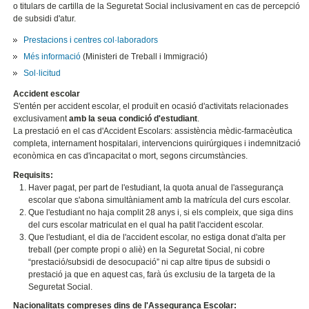
o titulars de cartilla de la Seguretat Social inclusivament en cas de percepció
de subsidi d'atur.
Prestacions i centres col·laboradors
Més informació
(Ministeri de Treball i Immigració)
Sol·licitud
Accident escolar
S'entén per accident escolar, el produït en ocasió d'activitats relacionades
exclusivament
amb la seua condició d'estudiant
.
La prestació en el cas d'Accident Escolars: assistència mèdic-farmacèutica
completa, internament hospitalari, intervencions quirúrgiques i indemnització
econòmica en cas d'incapacitat o mort, segons circumstàncies.
Requisits:
Haver pagat, per part de l'estudiant, la quota anual de l'assegurança
escolar que s'abona simultàniament amb la matrícula del curs escolar.
Que l'estudiant no haja complit 28 anys i, si els compleix, que siga dins
del curs escolar matriculat en el qual ha patit l'accident escolar.
Que l'estudiant, el dia de l'accident escolar, no estiga donat d'alta per
treball (per compte propi o aliè) en la Seguretat Social, ni cobre
“prestació/subsidi de desocupació” ni cap altre tipus de subsidi o
prestació ja que en aquest cas, farà ús exclusiu de la targeta de la
Seguretat Social.
Nacionalitats compreses dins de l'Assegurança Escolar: