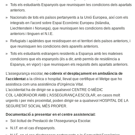
Tots els estudiants Espanyols que reunisquen les condicions dels apartats
anteriors.
Nacionals de tots els països pertanyents a la Unió Europea, així com els
integrats en l'acord sobre Espai Econòmic Europeu (Islàndia,
Liechtenstein i Noruega), que reunisquen les condicions dels aparells
anteriors i tinguen el N.I.E.
Refugiats i apàtrides que residisquen en el territori dels països anteriors, i
que reunisquen les condicions dels aparells anteriors.
Tots els estudiants estrangers residents a Espanya amb les mateixes
condicions que els espanyols (és a dir, amb permís de residència a
Espanya, en vigor) i que reunisquen els requisits dels apartats anteriors.
L'assegurança escolar,
no cobreix el desplaçament en ambulància de
l'accidentat
a la clínica o hospital, llevat que certifique el Metge que ho
assistisca com una assistència d'Urgència Vital.
L'accidentat ha de dirigir-se a qualsevol CENTRE O MÈDIC
COL·LABORADOR AMB L'ASSEGURANÇA ESCOLAR, en casos molt
urgents i per més proximitat, poden dirigir-se a qualsevol HOSPITAL DE LA
SEGURETAT SOCIAL MÉS PROPER.
Documentació a presentar en el centre assistencial:
Sol·licitud de Prestació de l'Assegurança Escolar.
N.I.F. en el cas d'espanyols.