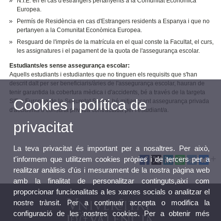
N.I.E. en el cas d'estrangers pertanyents a la Comunitat Econòmica
Europea.
Permís de Residència en cas d'Estrangers residents a Espanya i que no
pertanyen a la Comunitat Econòmica Europea.
Resguard de l'imprès de la matrícula en el qual conste la Facultat, el curs,
les assignatures i el pagament de la quota de l'assegurança escolar.
Estudiants/es sense assegurança escolar:
Aquells estudiants i estudiantes que no tinguen els requisits que s'han
descrit dalt per ser beneficiaris/àries de l'assegurança escolar, hauran de
tenir garantida la cobertura mèdica i d'accidents, bé a través de la targeta
Cookies i política de
SIP o Europea de la Seguretat Social, bé mitjançcant assegurança privada
d'accidents o consulta privada contractada per l'estudiant/a.
privacitat
La teva privacitat és important per a nosaltres. Per això,
t'informem que utilitzem cookies pròpies i de tercers per a
realitzar anàlisis d'ús i mesurament de la nostra pàgina web
amb la finalitat de personalitzar continguts,així com
proporcionar funcionalitats a les xarxes socials o analitzar el
nostre trànsit. Per a continuar accepta o modifica la
configuració de les nostres cookies. Per a obtenir més