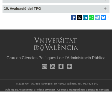
10. Avaluació del TFG
Grau en Ciències Polítiques i de l’Administració Pública
© 2026 UV. - Av. dels Tarongers, s/n 46022 València. Tel.: 963 828 549
Avís legal
|
Accessibilitat
|
Política privacitat
|
Cookies
|
Transparència
|
Bústia de contacte