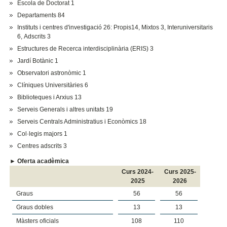
Escola de Doctorat 1
Departaments 84
Instituts i centres d'investigació 26: Propis14, Mixtos 3, Interuniversitaris
6, Adscrits 3
Estructures de Recerca interdisciplinària (ERIS) 3
Jardí Botànic 1
Observatori astronòmic 1
Clíniques Universitàries 6
Biblioteques i Arxius 13
Serveis Generals i altres unitats 19
Serveis Centrals Administratius i Econòmics 18
Col·legis majors 1
Centres adscrits 3
► Oferta acadèmica
Curs 2024-
Curs 2025-
2025
2026
Graus
56
56
Graus dobles
13
13
Màsters oficials
108
110