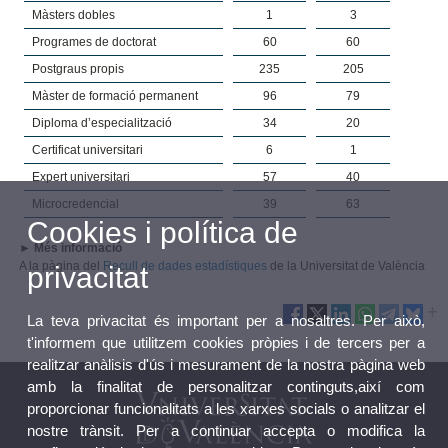
Màsters dobles
1
3
Programes de doctorat
60
60
Postgraus propis
235
205
Màster de formació permanent
96
79
Diploma d’especialització
34
20
Certificat universitari
6
1
Expert universitari
57
40
Microcredencial
39
63
Cookies i política de
► Més informació
A la pàgina del
Recull de dades estadístiques
de la Universitat de València
privacitat
La teva privacitat és important per a nosaltres. Per això,
t'informem que utilitzem cookies pròpies i de tercers per a
realitzar anàlisis d'ús i mesurament de la nostra pàgina web
amb la finalitat de personalitzar continguts,així com
proporcionar funcionalitats a les xarxes socials o analitzar el
nostre trànsit. Per a continuar accepta o modifica la