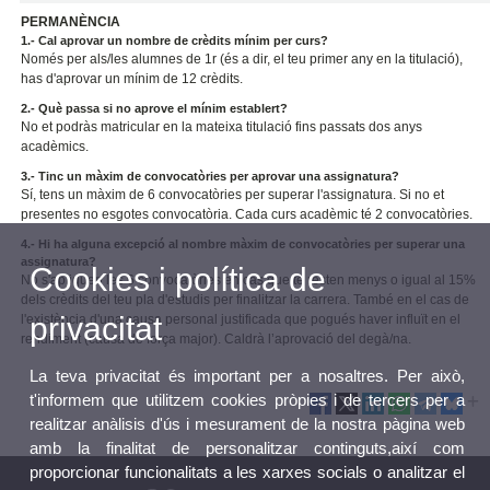
PERMANÈNCIA
1.- Cal aprovar un nombre de crèdits mínim per curs?
Només per als/les alumnes de 1r (és a dir, el teu primer any en la titulació),
has d'aprovar un mínim de 12 crèdits.
2.- Què passa si no aprove el mínim establert?
No et podràs matricular en la mateixa titulació fins passats dos anys
acadèmics.
3.- Tinc un màxim de convocatòries per aprovar una assignatura?
Sí, tens un màxim de 6 convocatòries per superar l'assignatura. Si no et
presentes no esgotes convocatòria. Cada curs acadèmic té 2 convocatòries.
4.- Hi ha alguna excepció al nombre màxim de convocatòries per superar una
assignatura?
Cookies i política de
No s'apliquen les 6 convocatòries en cas que te resten menys o igual al 15%
dels crèdits del teu pla d'estudis per finalitzar la carrera. També en el cas de
privacitat
l'existència d'una causa personal justificada que pogués haver influït en el
rendiment (causa de força major). Caldrà l’aprovació del degà/na.
La teva privacitat és important per a nosaltres. Per això,
t'informem que utilitzem cookies pròpies i de tercers per a
realitzar anàlisis d'ús i mesurament de la nostra pàgina web
amb la finalitat de personalitzar continguts,així com
proporcionar funcionalitats a les xarxes socials o analitzar el