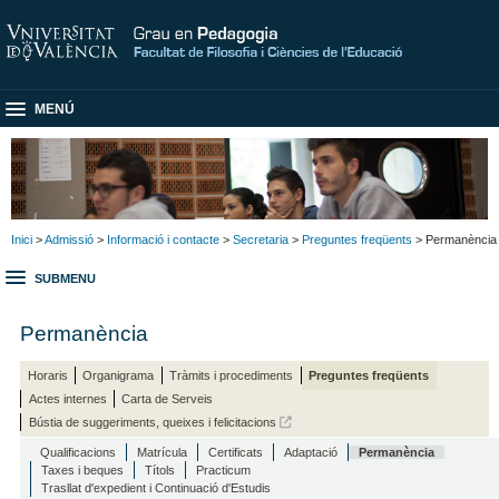
MENÚ
Inici
>
Admissió
>
Informació i contacte
>
Secretaria
>
Preguntes freqüents
> Permanència
SUBMENU
Permanència
Horaris
Organigrama
Tràmits i procediments
Preguntes freqüents
Actes internes
Carta de Serveis
Bústia de suggeriments, queixes i felicitacions
Qualificacions
Matrícula
Certificats
Adaptació
Permanència
Taxes i beques
Títols
Practicum
Trasllat d'expedient i Continuació d'Estudis