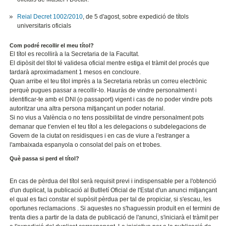
Reial Decret 1002/2010
, de 5 d'agost, sobre expedició de títols
universitaris oficials
Com podré recollir el meu títol?
El títol es recollirà a la Secretaria de la Facultat.
El dipòsit del títol té validesa oficial mentre estiga el tràmit del procés que
tardarà aproximadament 1 mesos en concloure.
Quan arribe el teu títol imprès a la Secretaria rebràs un correu electrònic
perquè pugues passar a recollir-lo. Hauràs de vindre personalment i
identificar-te amb el DNI (o passaport) vigent i cas de no poder vindre pots
autoritzar una altra persona mitjançant un poder notarial.
Si no vius a València o no tens possibilitat de vindre personalment pots
demanar que t’envien el teu títol a les delegacions o subdelegacions de
Govern de la ciutat on residisques i en cas de viure a l'estranger a
l'ambaixada espanyola o consolat del país on et trobes.
Què passa si perd el títol?
En cas de pèrdua del títol serà requisit previ i indispensable per a l'obtenció
d'un duplicat, la publicació al Butlletí Oficial de l'Estat d'un anunci mitjançant
el qual es faci constar el supòsit pèrdua per tal de propiciar, si s'escau, les
oportunes reclamacions . Si aquestes no s'haguessin produït en el termini de
trenta dies a partir de la data de publicació de l'anunci, s'iniciarà el tràmit per