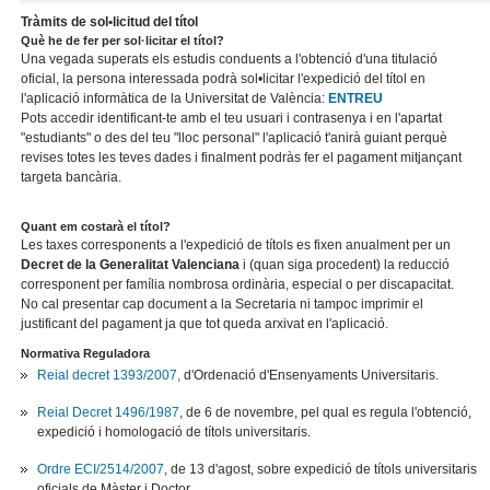
Tràmits de sol•licitud del títol
Què he de fer per sol·licitar el títol?
Una vegada superats els estudis conduents a l'obtenció d'una titulació
oficial, la persona interessada podrà sol•licitar l'expedició del títol en
l'aplicació informàtica de la Universitat de València:
ENTREU
Pots accedir identificant-te amb el teu usuari i contrasenya i en l'apartat
"estudiants" o des del teu "lloc personal" l'aplicació t'anirà guiant perquè
revises totes les teves dades i finalment podràs fer el pagament mitjançant
targeta bancària.
Quant em costarà el títol?
Les taxes corresponents a l'expedició de títols es fixen anualment per un
Decret de la Generalitat Valenciana
i (quan siga procedent) la reducció
corresponent per família nombrosa ordinària, especial o per discapacitat.
No cal presentar cap document a la Secretaria ni tampoc imprimir el
justificant del pagament ja que tot queda arxivat en l'aplicació.
Normativa Reguladora
Reial decret 1393/2007,
d'Ordenació d'Ensenyaments Universitaris.
Reial Decret 1496/1987
, de 6 de novembre, pel qual es regula l'obtenció,
expedició i homologació de títols universitaris.
Ordre ECI/2514/2007
, de 13 d'agost, sobre expedició de títols universitaris
oficials de Màster i Doctor.