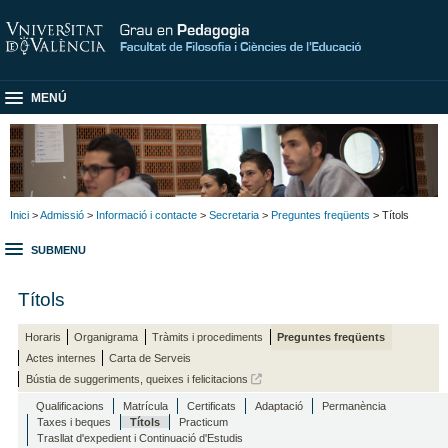
MENÚ
Inici
>
Admissió
>
Informació i contacte
>
Secretaria
>
Preguntes freqüents
> Títols
SUBMENU
Títols
Horaris
Organigrama
Tràmits i procediments
Preguntes freqüents
Actes internes
Carta de Serveis
Bústia de suggeriments, queixes i felicitacions
Qualificacions
Matrícula
Certificats
Adaptació
Permanència
Taxes i beques
Títols
Practicum
Trasllat d'expedient i Continuació d'Estudis