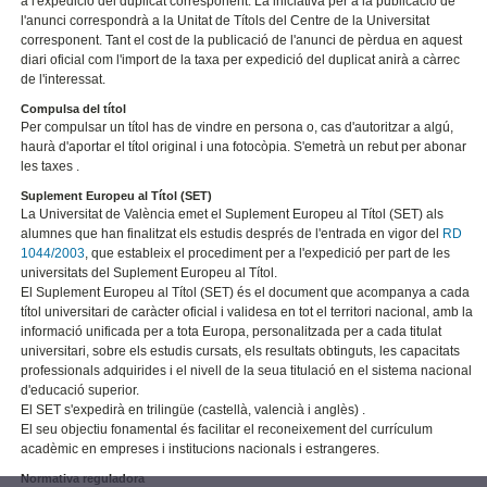
a l'expedició del duplicat corresponent. La iniciativa per a la publicació de
l'anunci correspondrà a la Unitat de Títols del Centre de la Universitat
corresponent. Tant el cost de la publicació de l'anunci de pèrdua en aquest
diari oficial com l'import de la taxa per expedició del duplicat anirà a càrrec
de l'interessat.
Compulsa del títol
Per compulsar un títol has de vindre en persona o, cas d'autoritzar a algú,
haurà d'aportar el títol original i una fotocòpia. S'emetrà un rebut per abonar
les taxes .
Suplement Europeu al Títol (SET)
La Universitat de València emet el Suplement Europeu al Títol (SET) als
alumnes que han finalitzat els estudis després de l'entrada en vigor del
RD
1044/2003
, que estableix el procediment per a l'expedició per part de les
universitats del Suplement Europeu al Títol.
El Suplement Europeu al Títol (SET) és el document que acompanya a cada
títol universitari de caràcter oficial i validesa en tot el territori nacional, amb la
informació unificada per a tota Europa, personalitzada per a cada titulat
universitari, sobre els estudis cursats, els resultats obtinguts, les capacitats
professionals adquirides i el nivell de la seua titulació en el sistema nacional
d'educació superior.
El SET s'expedirà en trilingüe (castellà, valencià i anglès) .
El seu objectiu fonamental és facilitar el reconeixement del currículum
acadèmic en empreses i institucions nacionals i estrangeres.
Normativa reguladora