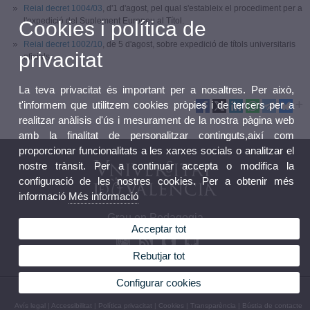
Reial decret 1004/03
, d'1 d'agost, pel qual s'estableix el procediment per a
l'expedició del Suplement Europeu al Títol.
Cookies i política de
Reial decret 1002/10
, de 5 d'agost, sobre expedició de títols universitaris
privacitat
oficials
La teva privacitat és important per a nosaltres. Per això,
t'informem que utilitzem cookies pròpies i de tercers per a
realitzar anàlisis d'ús i mesurament de la nostra pàgina web
amb la finalitat de personalitzar continguts,així com
proporcionar funcionalitats a les xarxes socials o analitzar el
nostre trànsit. Per a continuar accepta o modifica la
configuració de les nostres cookies. Per a obtenir més
informació
Més informació
Grau en Pedagogia
Acceptar tot
Rebutjar tot
Configurar cookies
© 2026 UV. - Av. Blasco Ibáñez 30, 46010 València. Espanya. Tel. (+34) 96 386 41 00
Avís legal
|
Accessibilitat
|
Política privacitat
|
Cookies
|
Transparència
|
Bústia de contacte