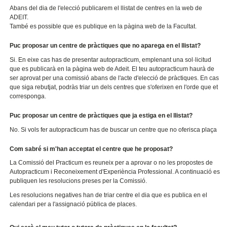
Abans del dia de l'elecció publicarem el llistat de centres en la web de
ADEIT.
També es possible que es publique en la pàgina web de la Facultat.
Puc proposar un centre de pràctiques que no aparega en el llistat?
Si. En eixe cas has de presentar autopracticum, emplenant una sol·licitud
que es publicarà en la pàgina web de Adeit. El teu autopracticum haurà de
ser aprovat per una comissió abans de l'acte d'elecció de pràctiques. En cas
que siga rebutjat, podràs triar un dels centres que s'oferixen en l'orde que et
corresponga.
Puc proposar un centre de pràctiques que ja estiga en el llistat?
No. Si vols fer autopracticum has de buscar un centre que no oferisca plaça
Com sabré si m'han acceptat el centre que he proposat?
La Comissió del Practicum es reuneix per a aprovar o no les propostes de
Autopracticum i Reconeixement d'Experiència Professional. A continuació es
publiquen les resolucions preses per la Comissió.
Les resolucions negatives han de triar centre el dia que es publica en el
calendari per a l'assignació pública de places.