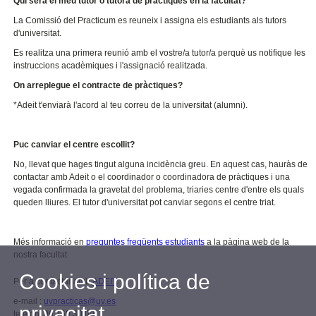
Qui serà el meu tutor o tutora de pràctiques en la facultat?
La Comissió del Practicum es reuneix i assigna els estudiants als tutors
d'universitat.
Es realitza una primera reunió amb el vostre/a tutor/a perquè us notifique les
instruccions acadèmiques i l'assignació realitzada.
On arreplegue el contracte de pràctiques?
*Adeit t'enviarà l'acord al teu correu de la universitat (alumni).
Puc canviar el centre escollit?
No, llevat que hages tingut alguna incidència greu. En aquest cas, hauràs de
contactar amb Adeit o el coordinador o coordinadora de pràctiques i una
vegada confirmada la gravetat del problema, triaries centre d'entre els quals
queden lliures. El tutor d'universitat pot canviar segons el centre triat.
Més informació en
preguntes freqüents estudiants
a la pàgina web de la
nostra facultat
Cookies i política de
Per a contactar amb
ADEIT
:
e-mail :
uvpracticas@uv.es
privacitat
telèfon:
96 160 30 00