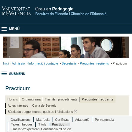
MENÚ
Inici
>
Admissió
>
Informació i contacte
>
Secretaria
>
Preguntes freqüents
> Practicum
SUBMENU
Practicum
Horaris
Organigrama
Tràmits i procediments
Preguntes freqüents
Actes internes
Carta de Serveis
Bústia de suggeriments, queixes i felicitacions
Qualificacions
Matrícula
Certificats
Adaptació
Permanència
Taxes i beques
Títols
Practicum
Trasllat d'expedient i Continuació d'Estudis