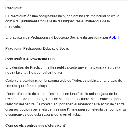
Practicum
El Practicum
és una assignatura més, per tant has de matricular-te d'ella
com a tal, juntament amb la resta d'assignatures el mateix dia de la
matrícula.
El practicum de Pedagogía y d’Educació Social està gestionat per
ADEIT
Practicum Pedagogia i Educació Social
Com s'inícia el Practicum I i II?
El calendari de Practicum I i II es publica cada any en la pàgina web de la
nostra facultat. Pots consultar-ho
ací
Cada curs acadèmic, en la pàgina web de *Adeit es publica una relació de
centres que oferixen plaça
L'ordre d'elecció de centre s’estableix en funció de la nota mitjana de tot
l'expedient de l'alumne i, a la fi de setembre u octubre, se us convoca per a
l'elecció del centre. És convenient portar en el moment de l'elecció de centre
diverses opcions per si els centres que t'interessen són elegits per companys
o companyes que estan abans de tu en el llistat.
Com sé els centres que s'ofereixen?