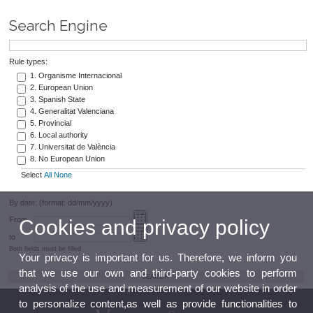
Search Engine
Rule types:
1. Organisme Internacional
2. European Union
3. Spanish State
4. Generalitat Valenciana
5. Provincial
6. Local authority
7. Universitat de València
8. No European Union
Select
All
None
By date: (format: dd/mm/yyyy)
From
Cookies and privacy policy
to
Both fields must be filled
Your privacy is important for us. Therefore, we inform you
that we use our own and third-party cookies to perform
analysis of the use and measurement of our website in order
to personalize content,as well as provide functionalities to