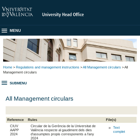
MENU
Home
>
Regulations and management instructions
>
All Management circulars
> All
Management circulars
SUBMENU
All Management circulars
Reference
Rules
File(s)
CIUV
Circular de la Gerència de la Universitat de
Text
AAPP
València respecte al gaudiment dels dies
complet
2024
d'assumptes propis corresponents a l'any
2024