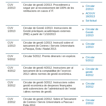
CUV
Circular de gestió 2/2013. Procediment a
Circular
2/2013
seguir per al reconeixement del 100% de les
2/2013
retribucions en casos d´IT.
ACGUV
18/2013
Sol·licitud
CUV
Circular de Gestió 1/2013. Instruccions de
Circular de
1/2013
Gestió pràctiques acadèmiques externes
Gestió
(PAE) a partir de l´1/10/2013
1/2013
CUV
Circular de gestió 1/2013. Instrució sobre el
Circular
1/2013
tancament de Centres i Serveis Universitaris
1/2013
a Pasqua, Estiu i Nadal 2013.
CUV
Circular 5/2012. Premis dineraris i en espècie.
Circular
5/2012
5/2012
CUV
Circular de gestió 4/2012. Instrucions per al
Circular de
4/2012
tancament de la comptabilitat de l´exercici
gestió
2012 i altres normes de gestió econòmica.
4/2012
CUV
Circular de gestió 3/2012. Instruccions sobre
Circular
3/2012
gestió econòmica de despeses finançades
3/2012
amb subvencions de l´administració de l´estat
i altres normes de gestió.
CUV
Circular de gestió 2/2012. Sobre el Tancament
Circular
2/2012
de Centres I Servis Universitaris a Pascua i
2/2012
Estiu 2012.