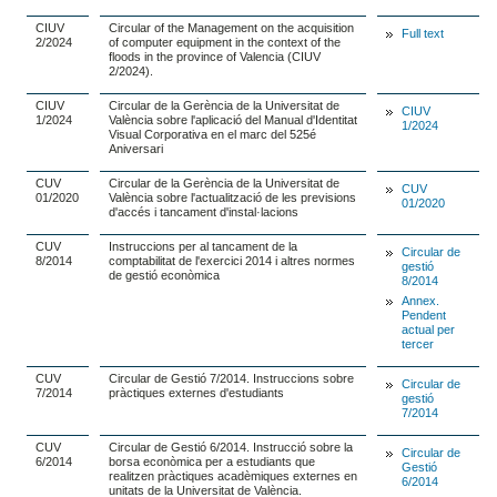
CIUV
Circular of the Management on the acquisition
Full text
2/2024
of computer equipment in the context of the
floods in the province of Valencia (CIUV
2/2024).
CIUV
Circular de la Gerència de la Universitat de
CIUV
1/2024
València sobre l'aplicació del Manual d'Identitat
1/2024
Visual Corporativa en el marc del 525é
Aniversari
CUV
Circular de la Gerència de la Universitat de
CUV
01/2020
València sobre l'actualització de les previsions
01/2020
d'accés i tancament d'instal·lacions
CUV
Instruccions per al tancament de la
Circular de
8/2014
comptabilitat de l'exercici 2014 i altres normes
gestió
de gestió econòmica
8/2014
Annex.
Pendent
actual per
tercer
CUV
Circular de Gestió 7/2014. Instruccions sobre
Circular de
7/2014
pràctiques externes d'estudiants
gestió
7/2014
CUV
Circular de Gestió 6/2014. Instrucció sobre la
Circular de
6/2014
borsa econòmica per a estudiants que
Gestió
realitzen pràctiques acadèmiques externes en
6/2014
unitats de la Universitat de València.