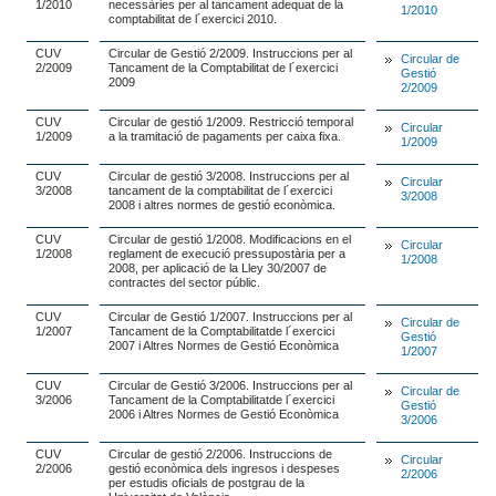
1/2010
necessàries per al tancament adequat de la
1/2010
comptabilitat de l´exercici 2010.
CUV
Circular de Gestió 2/2009. Instruccions per al
Circular de
2/2009
Tancament de la Comptabilitat de l´exercici
Gestió
2009
2/2009
CUV
Circular de gestió 1/2009. Restricció temporal
Circular
1/2009
a la tramitació de pagaments per caixa fixa.
1/2009
CUV
Circular de gestió 3/2008. Instruccions per al
Circular
3/2008
tancament de la comptabilitat de l´exercici
3/2008
2008 i altres normes de gestió econòmica.
CUV
Circular de gestió 1/2008. Modificacions en el
Circular
1/2008
reglament de execució pressupostària per a
1/2008
2008, per aplicació de la Lley 30/2007 de
contractes del sector públic.
CUV
Circular de Gestió 1/2007. Instruccions per al
Circular de
1/2007
Tancament de la Comptabilitatde l´exercici
Gestió
2007 i Altres Normes de Gestió Econòmica
1/2007
CUV
Circular de Gestió 3/2006. Instruccions per al
Circular de
3/2006
Tancament de la Comptabilitatde l´exercici
Gestió
2006 i Altres Normes de Gestió Econòmica
3/2006
CUV
Circular de gestió 2/2006. Instruccions de
Circular
2/2006
gestió econòmica dels ingresos i despeses
2/2006
per estudis oficials de postgrau de la