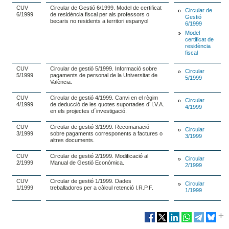
CUV
Circular de Gestió 6/1999. Model de certificat
Circular de
6/1999
de residència fiscal per als professors o
Gestió
becaris no residents a territori espanyol
6/1999
Model
certificat de
residència
fiscal
CUV
Circular de gestió 5/1999. Informació sobre
Circular
5/1999
pagaments de personal de la Universitat de
5/1999
València.
CUV
Circular de gestió 4/1999. Canvi en el règim
Circular
4/1999
de deducció de les quotes suportades d´I.V.A.
4/1999
en els projectes d´investigació.
CUV
Circular de gestió 3/1999. Recomanació
Circular
3/1999
sobre pagaments corresponents a factures o
3/1999
altres documents.
CUV
Circular de gestió 2/1999. Modificació al
Circular
2/1999
Manual de Gestió Econòmica.
2/1999
CUV
Circular de gestió 1/1999. Dades
Circular
1/1999
treballadores per a càlcul retenció I.R.P.F.
1/1999