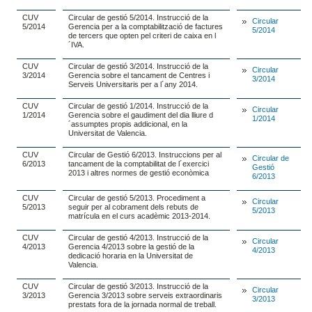
CUV
Circular de gestió 5/2014. Instrucció de la
Circular
5/2014
Gerencia per a la comptabilització de factures
5/2014
de tercers que opten pel criteri de caixa en l
´IVA.
CUV
Circular de gestió 3/2014. Instrucció de la
Circular
3/2014
Gerencia sobre el tancament de Centres i
3/2014
Serveis Universitaris per a l´any 2014.
CUV
Circular de gestió 1/2014. Instrucció de la
Circular
1/2014
Gerencia sobre el gaudiment del dia lliure d
1/2014
´assumptes propis addicional, en la
Universitat de Valencia.
CUV
Circular de Gestió 6/2013. Instruccions per al
Circular de
6/2013
tancament de la comptabilitat de l´exercici
Gestió
2013 i altres normes de gestió econòmica
6/2013
CUV
Circular de gestió 5/2013. Procediment a
Circular
5/2013
seguir per al cobrament dels rebuts de
5/2013
matrícula en el curs acadèmic 2013-2014.
CUV
Circular de gestió 4/2013. Instrucció de la
Circular
4/2013
Gerencia 4/2013 sobre la gestió de la
4/2013
dedicació horaria en la Universitat de
Valencia.
CUV
Circular de gestió 3/2013. Instrucció de la
Circular
3/2013
Gerencia 3/2013 sobre serveis extraordinaris
3/2013
prestats fora de la jornada normal de treball.