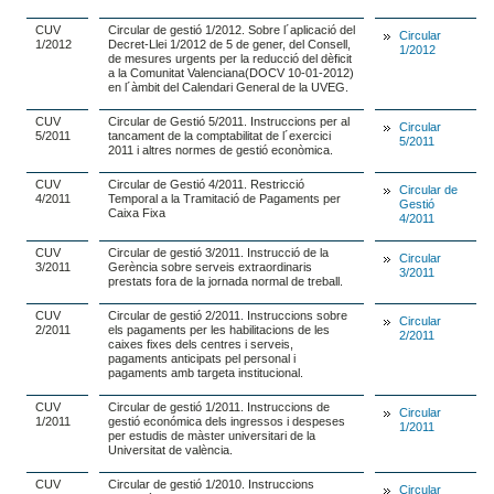
CUV
Circular de gestió 1/2012. Sobre l´aplicació del
Circular
1/2012
Decret-Llei 1/2012 de 5 de gener, del Consell,
1/2012
de mesures urgents per la reducció del dèficit
a la Comunitat Valenciana(DOCV 10-01-2012)
en l´àmbit del Calendari General de la UVEG.
CUV
Circular de Gestió 5/2011. Instruccions per al
Circular
5/2011
tancament de la comptabilitat de l´exercici
5/2011
2011 i altres normes de gestió econòmica.
CUV
Circular de Gestió 4/2011. Restricció
Circular de
4/2011
Temporal a la Tramitació de Pagaments per
Gestió
Caixa Fixa
4/2011
CUV
Circular de gestió 3/2011. Instrucció de la
Circular
3/2011
Gerència sobre serveis extraordinaris
3/2011
prestats fora de la jornada normal de treball.
CUV
Circular de gestió 2/2011. Instruccions sobre
Circular
2/2011
els pagaments per les habilitacions de les
2/2011
caixes fixes dels centres i serveis,
pagaments anticipats pel personal i
pagaments amb targeta institucional.
CUV
Circular de gestió 1/2011. Instruccions de
Circular
1/2011
gestió económica dels ingressos i despeses
1/2011
per estudis de màster universitari de la
Universitat de valència.
CUV
Circular de gestió 1/2010. Instruccions
Circular