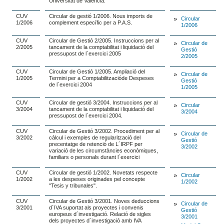
Universitat de València.
CUV
Circular de gestió 1/2006. Nous imports de
Circular
1/2006
complement específic per a P.A.S.
1/2006
CUV
Circular de Gestió 2/2005. Instruccions per al
Circular de
2/2005
tancament de la comptabilitat i liquidació del
Gestió
pressupost de l´exercici 2005
2/2005
CUV
Circular de Gestió 1/2005. Ampliació del
Circular de
1/2005
Termini per a Comptabilitzacióde Despeses
Gestió
de l´exercici 2004
1/2005
CUV
Circular de gestió 3/2004. Instruccions per al
Circular
3/2004
tancament de la comptabilitat i liquidació del
3/2004
pressupost de l´exercici 2004.
CUV
Circular de Gestió 3/2002. Procediment per al
Circular de
3/2002
càlcul i exemples de regularització del
Gestió
precentatge de retenció de L´IRPF per
3/2002
variació de les circumstàncies econòmiques,
familiars o personals durant l´exercici
CUV
Circular de gestió 1/2002. Novetats respecte
Circular
1/2002
a les despeses originades pel concepte
1/2002
"Tesis y tribunales".
CUV
Circular de Gestió 3/2001. Noves deduccions
Circular de
3/2001
d´IVA suportat als proyectes i convenis
Gestió
europeus d´investigació. Relació de sigles
3/2001
dels proyectes d´investigació amb IVA