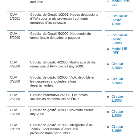
Model Carta
deduïble
VAT
CUV
Circular de Gestió 1/2001. Noves deduccions
Circular de
1/2001
d´IVA suportat als proyectes i convenis
Gestió
europeus d´investigació
1/2001
CUV
Circular de Gestió 5/2000. Nou model de
Circular de
5/2000
comunicació de dades al pagador
Gestió
5/2000
Model 145
IRPF
CUV
Circular de gestió 4/2000. Modificació de les
Circular
4/2000
retencions d´IRPF per a l´any 2000.
4/2000
CUV
Circular de gestió 3/2000. I.V.A. deduïble en
Circular
3/2000
les despeses imputades a fons
3/2000
departamentals.
CUV
Circular informativa 2/2000. Les noves
Circular
2/2000
sol·licituds de devolució de l´IRPF.
2/2000
CUV
Circular de gestió 1/2000. Novetats fiscals
Circular
1/2000
any 2000.
1/2000
CUV
Circular de gestió 7/1999. Interpretació de l
Circular
7/1999
´annex 3 del Manual d´execució
7/1999
pressupostària per a 1999.