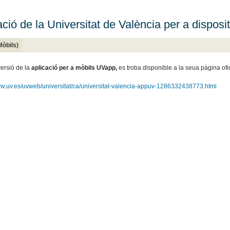
ació de la Universitat de València per a disposi
òbils)
ersió de la
aplicació per a mòbils UVapp,
es troba disponible a la seua pàgina ofic
ww.uv.es/uvweb/universitat/ca/universitat-valencia-appuv-1286332438773.html