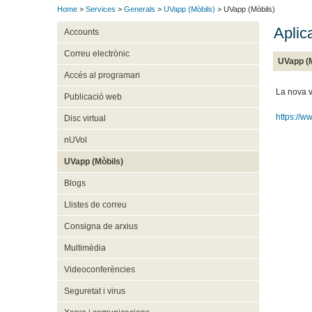
Home
>
Services
>
Generals
>
UVapp (Mòbils)
> UVapp (Mòbils)
Aplic
Accounts
Correu electrònic
UVapp (M
Accés al programari
La nova v
Publicació web
https://w
Disc virtual
nUVol
UVapp (Mòbils)
Blogs
Llistes de correu
Consigna de arxius
Multimèdia
Videoconferències
Seguretat i virus