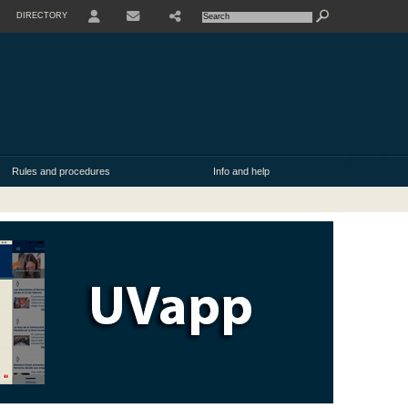
DIRECTORY
USER
SHARE
CONTACT
Rules and procedures
Info and help