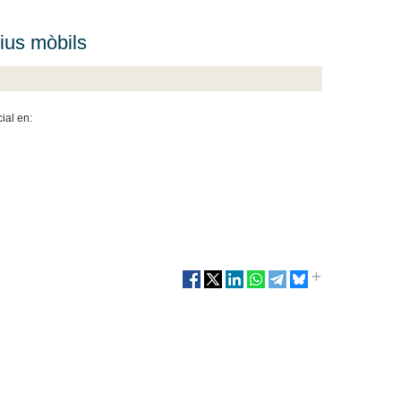
tius mòbils
ial en: