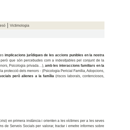
resó
Victimologia
les
implicacions jurídiques de les accions punibles en la nostra
es però que són percebudes com a indesitjables pel conjunt de la
Menors, Psicologia privada…),
amb les interaccions familiars en la
a la protecció dels menors - (Psicologia Pericial Família, Adopcions,
socials però alienes a la família
(riscos laborals, contenciosos,
isi) en primera instància i orienten a les víctimes per a les seves
ns de Serveis Socials per valorar, tractar i emetre informes sobre