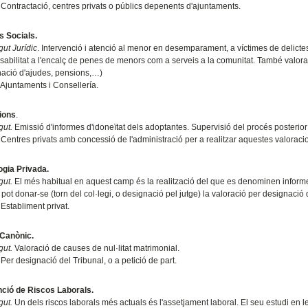
Contractació, centres privats o públics depenents d'ajuntaments.
s Socials.
ut Jurídic
. Intervenció i atenció al menor en desemparament, a víctimes de delictes
sabilitat a l'encalç de penes de menors com a serveis a la comunitat. També valora
nació d'ajudes, pensions,…)
Ajuntaments i Consellería.
ions
.
gut.
Emissió d'informes d'idoneïtat dels adoptantes. Supervisió del procés posterio
Centres privats amb concessió de l'administració per a realitzar aquestes valoraci
ogia Privada.
gut.
El més habitual en aquest camp és la realització del que es denominen informes 
ot donar-se (torn del col·legi, o designació pel jutge) la valoració per designació
Establiment privat.
 Canònic.
gut.
Valoració de causes de nul·litat matrimonial.
Per designació del Tribunal, o a petició de part.
ció de Riscos Laborals.
gut.
Un dels riscos laborals més actuals és l'assetjament laboral. El seu estudi en les