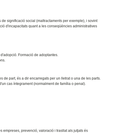
 de significació social (maltractaments per exemple), i sovint
ció d'incapacitats quant a les conseqüències administratives
r d'adopció. Formació de adoptantes.
ons.
de part, és a dir encarregats per un lletrat o una de les parts.
 d'un cas íntegrament (normalment de família o penal).
 empreses, prevenció, valoració i trasllat als jutjats és