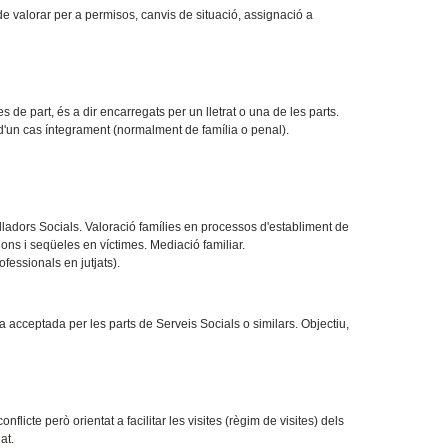
e valorar per a permisos, canvis de situació, assignació a
de part, és a dir encarregats per un lletrat o una de les parts.
 d'un cas íntegrament (normalment de família o penal).
lladors Socials. Valoració famílies en processos d'establiment de
ions i seqüeles en víctimes. Mediació familiar.
fessionals en jutjats).
ta acceptada per les parts de Serveis Socials o similars. Objectiu,
flicte però orientat a facilitar les visites (règim de visites) dels
at.