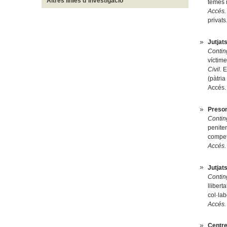
Altres linies d´Investigació
temes 
Accés.
privats
Jutjat
Contin
víctime
Civil.
Es
(pàtria
Accés. 
Preson
Contin
peniten
competè
Accés.
Jutjat
Contin
llibert
col·lab
Accés.
Centre