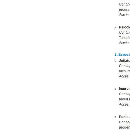
Contin
progra
Accés.
Psicol
Contin
També p
Accés.
2.
Especia
Jutjats
Contin
mesures
Accés.
Interve
Contin
reduir 
Accés.
Punts 
Contin
progeni