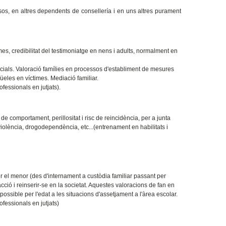
os, en altres dependents de consellería i en uns altres purament
mes, credibilitat del testimoniatge en nens i adults, normalment en
ials. Valoració famílies en processos d'establiment de mesures
qüeles en víctimes. Mediació familiar.
fessionals en jutjats).
 comportament, perillositat i risc de reincidència, per a junta
violència, drogodependència, etc...(entrenament en habilitats i
 el menor (des d'internament a custòdia familiar passant per
cció i reinserir-se en la societat. Aquestes valoracions de fan en
ossible per l'edat a les situacions d'assetjament a l'àrea escolar.
fessionals en jutjats)