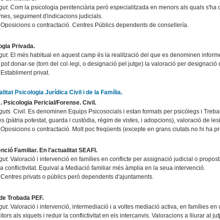
gut.
Com la psicologia penitenciària però especialitzada en menors als quals s'ha d
mes, seguiment d'indicacions judicials.
Oposicions o contractació. Centres Públics dependents de consellería.
ogia Privada.
gut.
El més habitual en aquest camp és la realització del que es denominen informes 
ot donar-se (torn del col·legi, o designació pel jutge) la valoració per designació
Establiment privat.
litat Psicologia Jurídica Civil i de la Família.
. Psicologia Pericial/Forense. Civil.
guts.
Civil. Es denominen Equips Psicosocials i estan formats per psicòlegs i Treba
 (pàtria potestat, guarda i custòdia, règim de vistes, i adopcions), valoració de les
Oposicions o contractació. Molt poc freqüents (excepte en grans ciutats no hi ha pro
nció Familiar. En l'actualitat SEAFI.
gut.
Valoració i intervenció en famílies en conflicte per assignació judicial o propos
la conflictivitat. Equival a Mediació familiar més àmplia en la seua intervenció.
Centres privats o públics però dependents d'ajuntaments.
de Trobada PEF.
gut.
Valoració i intervenció, intermediació i a voltes mediació activa, en famílies en con
tors als xiquets i reduir la conflictivitat en els intercanvis. Valoracions a lliurar al jutj