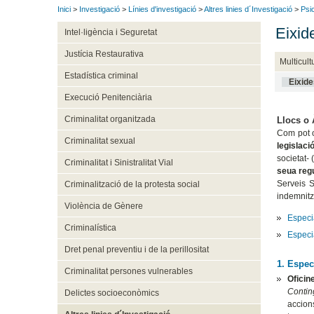
Inici
>
Investigació
>
Línies d'investigació
>
Altres linies d´Investigació
>
Psic
Eixid
Intel·ligència i Seguretat
Justícia Restaurativa
Multicult
Estadística criminal
Eixide
Execució Penitenciària
Criminalitat organitzada
Llocs o 
Com pot o
Criminalitat sexual
legislaci
societat-
Criminalitat i Sinistralitat Vial
seua regu
Serveis S
Criminalització de la protesta social
indemnit
Violència de Gènere
Especia
Criminalística
Especia
Dret penal preventiu i de la perillositat
1.
Especi
Criminalitat persones vulnerables
Oficin
Contin
Delictes socioeconòmics
accion