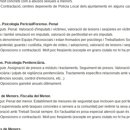
molt concrets com a abusos sexuals a menors.
Contractació, centres depenents de Policia Local dels ajuntaments en alguns cas
.
s. Psicologia Pericial/Forense. Penal
guts.
Penal. Valoració d'imputats i víctimes, valoració de lesions i seqüeles en vícti
s i també simulació en imputats, valoració de perillositat en els imputats.
 denominen Equips Psicosocials i estan fromados per psicòlegs i Treballadors Soc
 potestat, guarda i custòdia, règim de vistes, i adopcions), valoració de lesions i se
Oposicions o contractació. Molt poc freqüents (excepte en grans ciutats no hi ha pro
s. Psicologia Penitenciària.
guts.
Assignació de presos a mòduls i tractaments. Seguiment de presos. Valoració de
ciària i jutjats de vigilància penitenciària. Tractaments específics relacionats amb 
ncies socials, control d'emocions, etc...)
Oposicions gairebé anuals últimament.
s de Menors. Fiscalia del Menor.
gut.
Penal del menor. Establiment de mesures de seguretat que inclouen que pot fer
at supervisada amb tasques concretes o serveis a la comunitat) per redimir la seva a
oració amb Treball Social sempre. En l'actualitat es posa especial atenció quan és p
Oposicions o contractació. Molt poc freqüents (excepte en grans ciutats no hi ha pro
s de Menors.