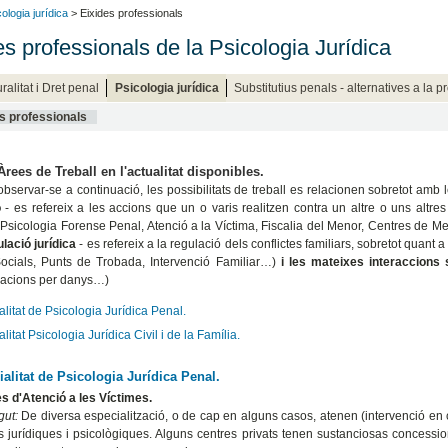
ologia jurídica
> Eixides professionals
es professionals de la Psicologia Jurídica
uralitat i Dret penal
Psicologia jurídica
Substitutius penals - alternatives a la p
s professionals
Àrees de Treball en l'actualitat disponibles.
bservar-se a continuació, les possibilitats de treball es relacionen sobretot amb 
ó
- es refereix a les accions que un o varis realitzen contra un altre o uns altr
 (Psicologia Forense Penal, Atenció a la Víctima, Fiscalia del Menor, Centres de 
lació jurídica
- es refereix a la regulació dels conflictes familiars, sobretot quant 
ocials, Punts de Trobada, Intervenció Familiar…)
i les mateixes interaccions 
zacions per danys…)
litat de Psicologia Jurídica Penal.
litat Psicologia Jurídica Civil i de la Família.
alitat de Psicologia Jurídica Penal.
es d'Atenció a les Víctimes.
gut:
De diversa especialització, o de cap en alguns casos, atenen (intervenció en cr
s jurídiques i psicològiques. Alguns centres privats tenen sustanciosas concessio