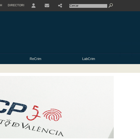
SH
DIRECTORI
USER
ReCrim
LabCrim