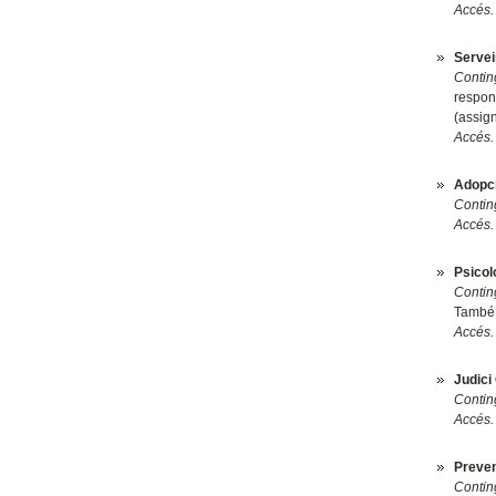
Accés.
Servei
Conting
respon
(assig
Accés.
Adopc
Contin
Accés.
Psicol
Contin
També p
Accés.
Judici
Contin
Accés.
Preven
Contin